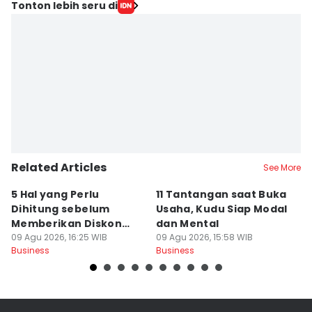
Tonton lebih seru di
Related Articles
See More
5 Hal yang Perlu
11 Tantangan saat Buka
K
Dihitung sebelum
Usaha, Kudu Siap Modal
S
Memberikan Diskon
dan Mental
d
Besar pada Produk
09 Agu 2026, 16:25 WIB
09 Agu 2026, 15:58 WIB
P
09
Business
Business
Bu