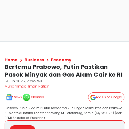
Home
Business
Economy
Bertemu Prabowo, Putin Pastikan
Pasok Minyak dan Gas Alam Cair ke RI
19 Jun 2025, 22:42 WIB
Muhammad Ilman Nafian
News
Channel
Add Us on Google
Presiden Rusia Vladimir Putin menerima kunjungan resmi Presiden Prabowo
Subianto di Istana Konstantinovsky, St. Petersburg, Kamis (19/6/2025) (dok.
BPMI Sekretariat Presiden)