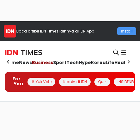
Baca artikel
IDN Times
lainnya di IDN App
Install
Home
News
Business
Sport
Tech
Hype
Korea
Life
Health
Aut
For
# Yuk Vote
Iklanin di IDN
Quiz
INSIDENESIA
You