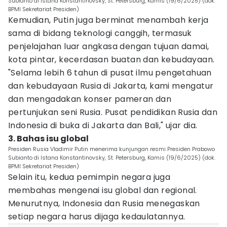
Subianto di Istana Konstantinovsky, St. Petersburg, Kamis (19/6/2025) (dok.
BPMI Sekretariat Presiden)
Kemudian, Putin juga berminat menambah kerja
sama di bidang teknologi canggih, termasuk
penjelajahan luar angkasa dengan tujuan damai,
kota pintar, kecerdasan buatan dan kebudayaan.
"Selama lebih 6 tahun di pusat ilmu pengetahuan
dan kebudayaan Rusia di Jakarta, kami mengatur
dan mengadakan konser pameran dan
pertunjukan seni Rusia. Pusat pendidikan Rusia dan
Indonesia di buka di Jakarta dan Bali," ujar dia.
3. Bahas isu global
Presiden Rusia Vladimir Putin menerima kunjungan resmi Presiden Prabowo
Subianto di Istana Konstantinovsky, St. Petersburg, Kamis (19/6/2025) (dok.
BPMI Sekretariat Presiden)
Selain itu, kedua pemimpin negara juga
membahas mengenai isu global dan regional.
Menurutnya, Indonesia dan Rusia menegaskan
setiap negara harus dijaga kedaulatannya.