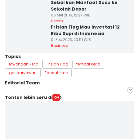
Sebarkan Manfaat Susu ke
Sekolah Dasar
06 Mei 2019, 12:27 WIB
Health
Frisian Flag Mau Investasi 12
Ribu Sapi di Indonesia
01 Feb 2023, 20:51 WIB
Business
Topics
lowongan kerja
Frisian Flag
tempat kerja
gaji karyawan
Educate me
Editorial Team
Editor
Tonton lebih seru di
Anata Siregar
Editor
Putri Ambar