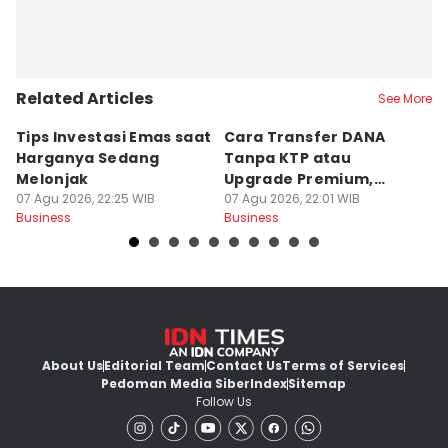
Related Articles
See More
Tips Investasi Emas saat
Cara Transfer DANA
K
Harganya Sedang
Tanpa KTP atau
Su
Melonjak
Upgrade Premium,
P
07 Agu 2026, 22:25 WIB
Solusi Mudah!
07 Agu 2026, 22:01 WIB
07
Business
Business
Bu
About Us
Editorial Team
Contact Us
Terms of Services
Pedoman Media Siber
Index
Sitemap
Follow Us