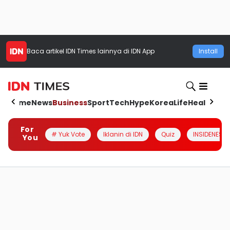
Baca artikel
IDN Times
lainnya di IDN App
Install
Home
News
Business
Sport
Tech
Hype
Korea
Life
Health
Aut
For
# Yuk Vote
Iklanin di IDN
Quiz
INSIDENESIA
You