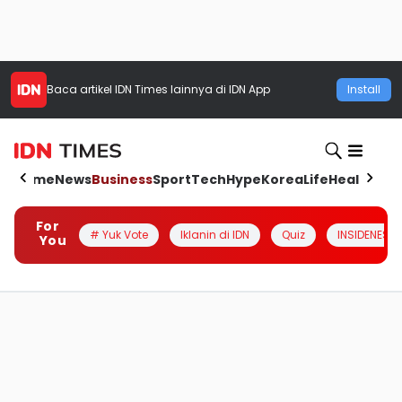
Baca artikel
IDN Times
lainnya di IDN App
Install
Home
News
Business
Sport
Tech
Hype
Korea
Life
Health
Aut
For
# Yuk Vote
Iklanin di IDN
Quiz
INSIDENESIA
You