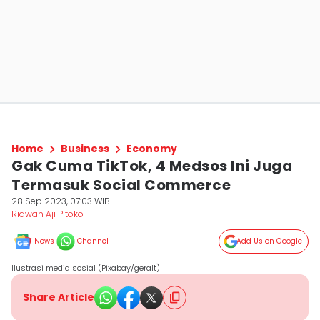
Home
Business
Economy
Gak Cuma TikTok, 4 Medsos Ini Juga
Termasuk Social Commerce
28 Sep 2023, 07:03 WIB
Ridwan Aji Pitoko
News
Channel
Add Us on Google
Ilustrasi media sosial (Pixabay/geralt)
Share Article