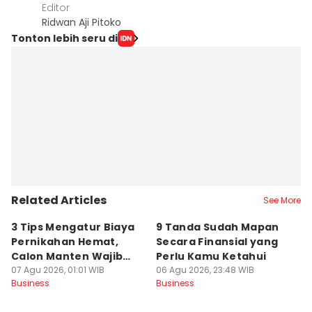
Editor
Ridwan Aji Pitoko
Tonton lebih seru di
Related Articles
See More
3 Tips Mengatur Biaya
9 Tanda Sudah Mapan
P
Pernikahan Hemat,
Secara Finansial yang
D
Calon Manten Wajib
Perlu Kamu Ketahui
S
Nyimak!
07 Agu 2026, 01:01 WIB
06 Agu 2026, 23:48 WIB
06
Business
Business
Bu