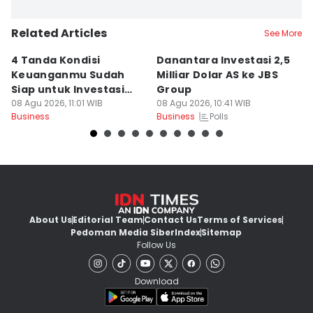
Related Articles
See More
4 Tanda Kondisi
Danantara Investasi 2,5
6
Keuanganmu Sudah
Milliar Dolar AS ke JBS
F
Siap untuk Investasi
Group
T
Emas
08 Agu 2026, 11:01 WIB
08 Agu 2026, 10:41 WIB
08
Polls
Business
Business
Bu
About Us
Editorial Team
Contact Us
Terms of Services
Pedoman Media Siber
Index
Sitemap
Follow Us
Download