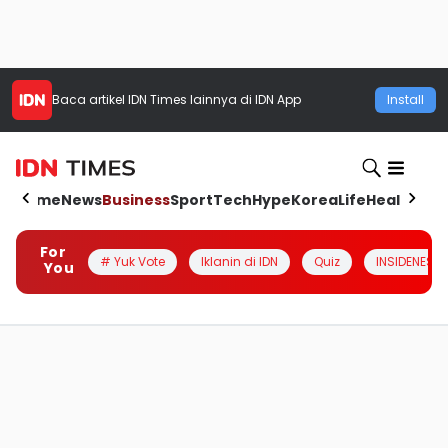
Baca artikel
IDN Times
lainnya di IDN App
Install
Home
News
Business
Sport
Tech
Hype
Korea
Life
Health
Aut
For
# Yuk Vote
Iklanin di IDN
Quiz
INSIDENESIA
You