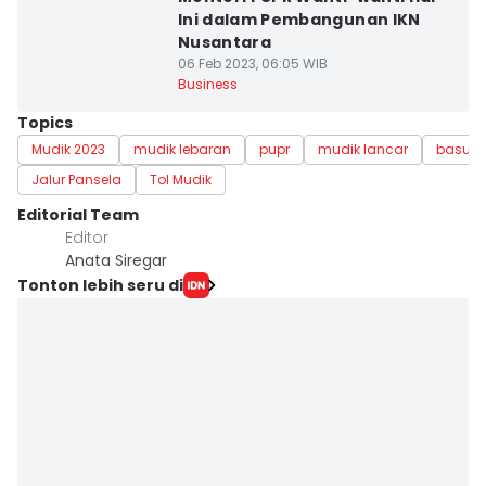
Ini dalam Pembangunan IKN
Nusantara
06 Feb 2023, 06:05 WIB
Business
Topics
Mudik 2023
mudik lebaran
pupr
mudik lancar
basuki
Jalur Pansela
Tol Mudik
Editorial Team
Editor
Anata Siregar
Tonton lebih seru di