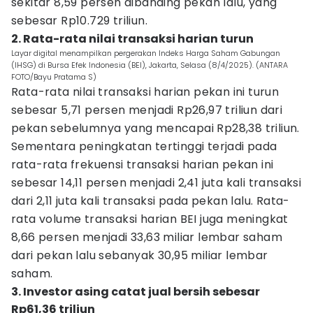
sekitar 8,59 persen dibanding pekan lalu, yang
sebesar Rp10.729 triliun.
2. Rata-rata nilai transaksi harian turun
Layar digital menampilkan pergerakan Indeks Harga Saham Gabungan
(IHSG) di Bursa Efek Indonesia (BEI), Jakarta, Selasa (8/4/2025). (ANTARA
FOTO/Bayu Pratama S)
Rata-rata nilai transaksi harian pekan ini turun
sebesar 5,71 persen menjadi Rp26,97 triliun dari
pekan sebelumnya yang mencapai Rp28,38 triliun.
Sementara peningkatan tertinggi terjadi pada
rata-rata frekuensi transaksi harian pekan ini
sebesar 14,11 persen menjadi 2,41 juta kali transaksi
dari 2,11 juta kali transaksi pada pekan lalu. Rata-
rata volume transaksi harian BEI juga meningkat
8,66 persen menjadi 33,63 miliar lembar saham
dari pekan lalu sebanyak 30,95 miliar lembar
saham.
3. Investor asing catat jual bersih sebesar
Rp61,36 triliun