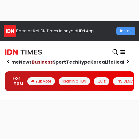
Baca artikel
IDN Times
lainnya di IDN App
Install
Home
News
Business
Sport
Tech
Hype
Korea
Life
Health
Aut
For
# Yuk Vote
Iklanin di IDN
Quiz
INSIDENESIA
You