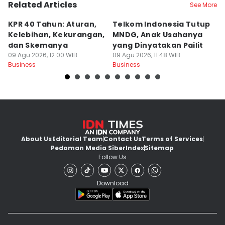
Related Articles
See More
KPR 40 Tahun: Aturan,
Telkom Indonesia Tutup
5 
Kelebihan, Kekurangan,
MNDG, Anak Usahanya
B
dan Skemanya
yang Dinyatakan Pailit
d
09 Agu 2026, 12:00 WIB
09 Agu 2026, 11:48 WIB
M
09
Business
Business
Bu
About Us
Editorial Team
Contact Us
Terms of Services
Pedoman Media Siber
Index
Sitemap
Follow Us
Download