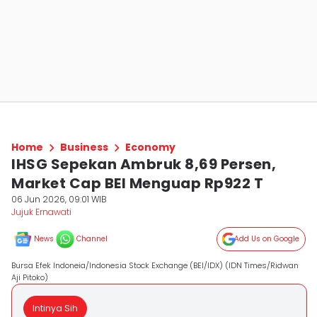
Home
Business
Economy
IHSG Sepekan Ambruk 8,69 Persen,
Market Cap BEI Menguap Rp922 T
06 Jun 2026, 09:01 WIB
Jujuk Ernawati
News
Channel
Add Us on Google
Bursa Efek Indoneia/Indonesia Stock Exchange (BEI/IDX) (IDN Times/Ridwan
Aji Pitoko)
Intinya Sih