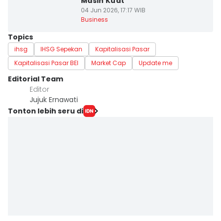
Masih Kuat
04 Jun 2026, 17:17 WIB
Business
Topics
ihsg
IHSG Sepekan
Kapitalisasi Pasar
Kapitalisasi Pasar BEI
Market Cap
Update me
Editorial Team
Editor
Jujuk Ernawati
Tonton lebih seru di