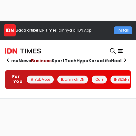
Baca artikel
IDN Times
lainnya di IDN App
Install
Home
News
Business
Sport
Tech
Hype
Korea
Life
Health
Aut
For
# Yuk Vote
Iklanin di IDN
Quiz
INSIDENESIA
You