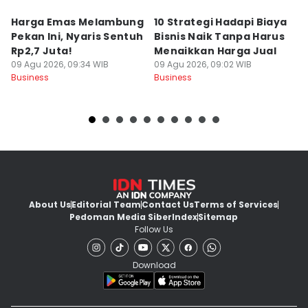
Harga Emas Melambung
10 Strategi Hadapi Biaya
5 
Pekan Ini, Nyaris Sentuh
Bisnis Naik Tanpa Harus
K
Rp2,7 Juta!
Menaikkan Harga Jual
M
09 Agu 2026, 09:34 WIB
09 Agu 2026, 09:02 WIB
K
09
Business
Business
Bu
About Us
Editorial Team
Contact Us
Terms of Services
Pedoman Media Siber
Index
Sitemap
Follow Us
Download