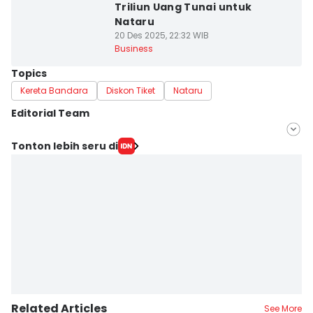
Triliun Uang Tunai untuk
Nataru
20 Des 2025, 22:32 WIB
Business
Topics
Kereta Bandara
Diskon Tiket
Nataru
Editorial Team
Editor
Tonton lebih seru di
Anata Siregar
Editor
Rochmanudin Wijaya
Related Articles
See More