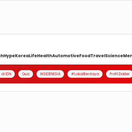
ch
Hype
Korea
Life
Health
Automotive
Food
Travel
Science
Me
 di IDN
Quiz
INSIDENESIA
#LokalBerdaya
Profil Dokter