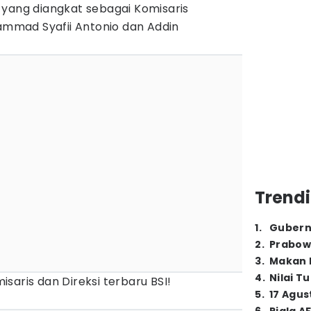
 yang diangkat sebagai Komisaris
mad Syafii Antonio dan Addin
Trendi
1
.
Gubern
2
.
Prabow
3
.
Makan B
4
.
Nilai T
saris dan Direksi terbaru BSI!
5
.
17 Agus