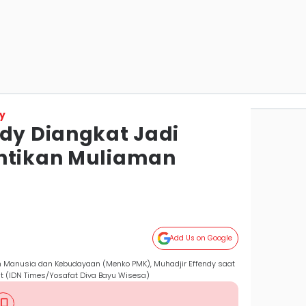
y
ndy Diangkat Jadi
ntikan Muliaman
Add Us on Google
n Manusia dan Kebudayaan (Menko PMK), Muhadjir Effendy saat
at (IDN Times/Yosafat Diva Bayu Wisesa)