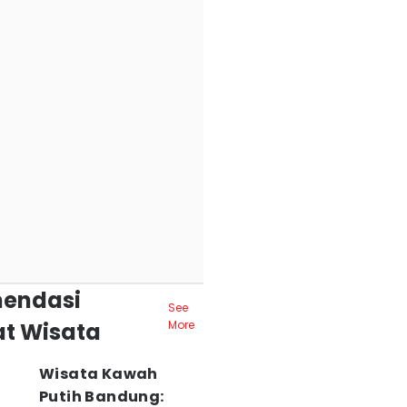
endasi
See
t Wisata
More
Wisata Kawah
Putih Bandung: