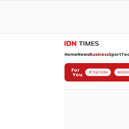
Home
News
Business
Sport
Te
For
# Yuk Vote
Iklanin
You