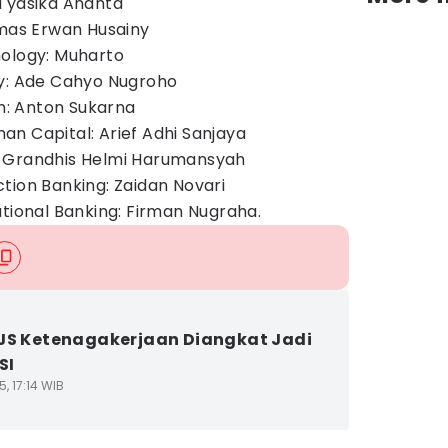
 Tyasika Ananta
emas Erwan Husainy
nology: Muharto
gy: Ade Cahyo Nugroho
on: Anton Sukarna
n Capital: Arief Adhi Sanjaya
: Grandhis Helmi Harumansyah
tion Banking: Zaidan Novari
ational Banking: Firman Nugraha.
JS Ketenagakerjaan Diangkat Jadi
SI
5, 17:14 WIB