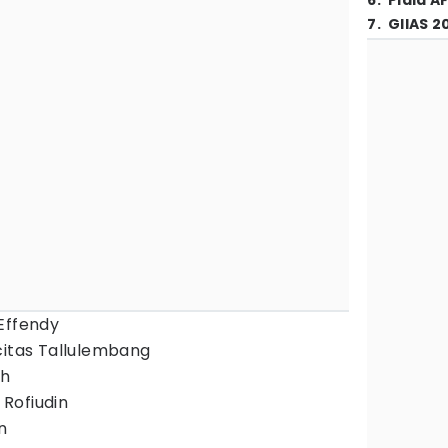
6
.
Piala A
7
.
GIIAS 2
Effendy
citas Tallulembang
ah
Rofiudin
n