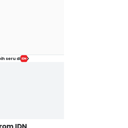
ih seru di
from IDN