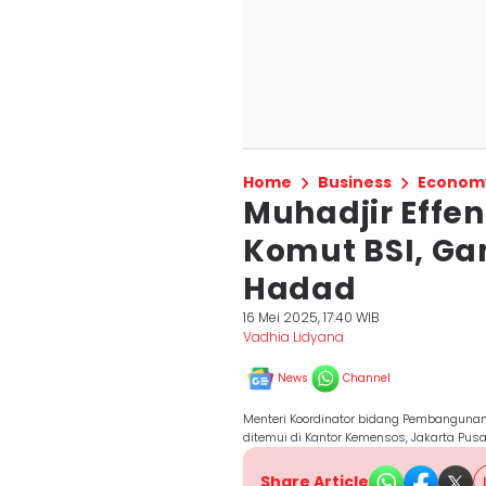
Home
Business
Econom
Muhadjir Effe
Komut BSI, Ga
Hadad
16 Mei 2025, 17:40 WIB
Vadhia Lidyana
News
Channel
Menteri Koordinator bidang Pembanguna
ditemui di Kantor Kemensos, Jakarta Pus
Share Article