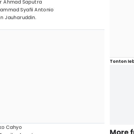
ar Ahmad Saputra
ammad Syafii Antonio
in Jauharuddin.
Tonton leb
Eko Cahyo
More 