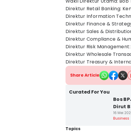
Wakil Direktur Utama: Bob
Direktur Retail Banking: K
Direktur Information Tech
Direktur Finance & Strate
Direktur Sales & Distributi
Direktur Compliance & Huma
Direktur Risk Management
Direktur Wholesale Transac
Direktur Treasury & Intern
Share Article
Curated For You
Bos BP
Dirut B
16 Mei 202
Business
Topics