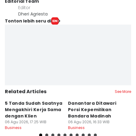
Editorial Team
Editor
Dheri Agriesta
Tonton lebih seru di
Related Articles
See More
5 Tanda Sudah Saatnya
Danantara Ditawari
I
Mengakhiri Kerja Sama
Porsi Kepemilikan
M
dengan Klien
Bandara Madinah
J
06 Agu 2026, 17:25 WIB
06 Agu 2026, 16:33 WIB
06
Business
Business
Bu