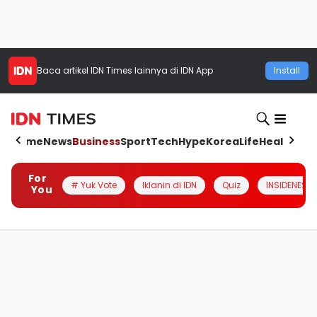
Baca artikel
IDN Times
lainnya di IDN App
Install
Home
News
Business
Sport
Tech
Hype
Korea
Life
Health
Aut
For
# Yuk Vote
Iklanin di IDN
Quiz
INSIDENESIA
You