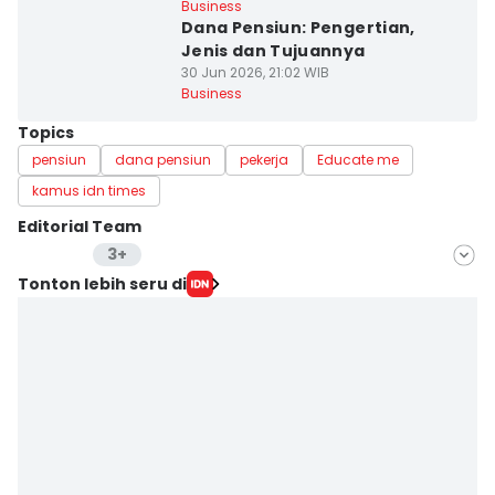
Business
Dana Pensiun: Pengertian,
Jenis dan Tujuannya
30 Jun 2026, 21:02 WIB
Business
Topics
pensiun
dana pensiun
pekerja
Educate me
kamus idn times
Editorial Team
3+
Editor
Tonton lebih seru di
Anata Siregar
Editor
Cynthia Nanda Irawan
Editor
Jumawan Syahrudin