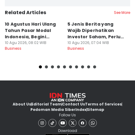
Related Articles
See More
10 Agustus Hari Ulang
5 Jenis Berita yang
A
Tahun Pasar Modal
Wajib Diperhatikan
E
Indonesia, Begini
Investor Saham, Perlu
L
Sejarahnya
10 Agu 2026, 08:02 WIB
Dipantau!
10 Agu 2026, 07:04 WIB
10
Business
Business
Bu
About Us
Editorial Team
Contact Us
Terms of Services
Pedoman Media Siber
Index
Sitemap
Follow Us
Download