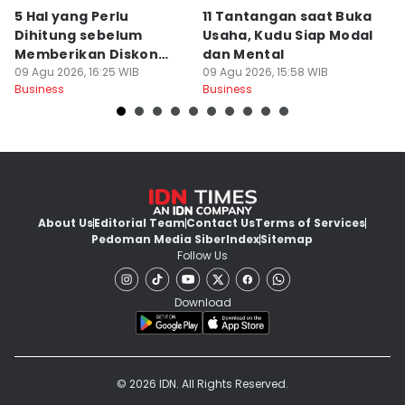
5 Hal yang Perlu
11 Tantangan saat Buka
K
Dihitung sebelum
Usaha, Kudu Siap Modal
S
Memberikan Diskon
dan Mental
d
Besar pada Produk
09 Agu 2026, 16:25 WIB
09 Agu 2026, 15:58 WIB
P
09
Business
Business
Bu
About Us
Editorial Team
Contact Us
Terms of Services
Pedoman Media Siber
Index
Sitemap
Follow Us
Download
© 2026 IDN. All Rights Reserved.