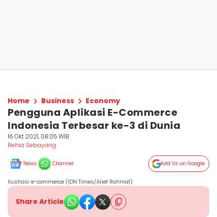
Home
Business
Economy
Pengguna Aplikasi E-Commerce
Indonesia Terbesar ke-3 di Dunia
16 Okt 2021, 08:05 WIB
Rehia Sebayang
News
Channel
Add Us on Google
Ilustrasi e-commerce (IDN Times/Arief Rahmat)
Share Article