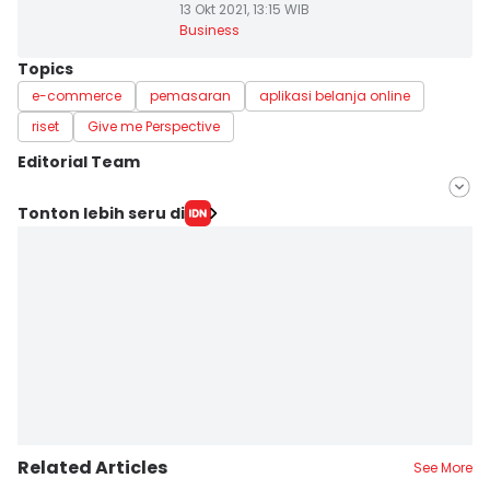
13 Okt 2021, 13:15 WIB
Business
Topics
e-commerce
pemasaran
aplikasi belanja online
riset
Give me Perspective
Editorial Team
Editor
Tonton lebih seru di
Anata Siregar
Editor
Rehia Sebayang
Related Articles
See More