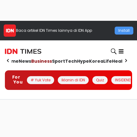
Baca artikel
IDN Times
lainnya di IDN App
Install
Home
News
Business
Sport
Tech
Hype
Korea
Life
Health
Aut
For
# Yuk Vote
Iklanin di IDN
Quiz
INSIDENESIA
You