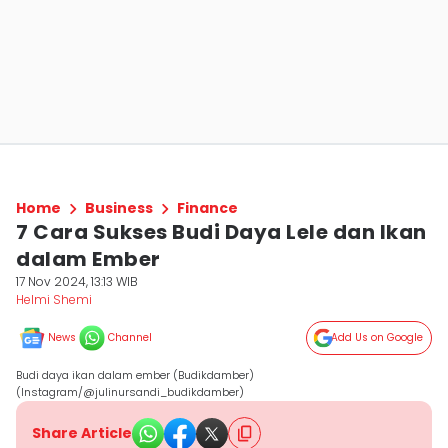
Home
Business
Finance
7 Cara Sukses Budi Daya Lele dan Ikan
dalam Ember
17 Nov 2024, 13:13 WIB
Helmi Shemi
News
Channel
Add Us on Google
Budi daya ikan dalam ember (Budikdamber)
(Instagram/@julinursandi_budikdamber)
Share Article