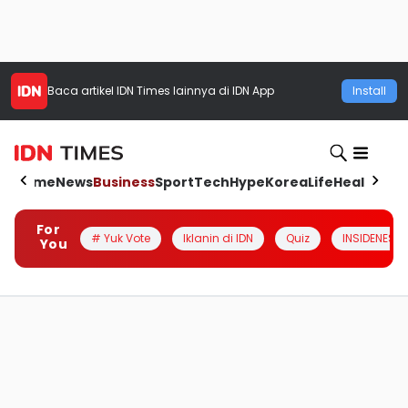
Baca artikel
IDN Times
lainnya di IDN App
Install
Home
News
Business
Sport
Tech
Hype
Korea
Life
Health
Aut
For
# Yuk Vote
Iklanin di IDN
Quiz
INSIDENESIA
You