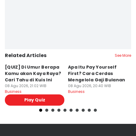
Related Articles
See More
[QUIZ] Di Umur Berapa
Apa Itu Pay Yourself
M
Kamu akan Kaya Raya?
First? Cara Cerdas
G
Cari Tahu di Kuis Ini
Mengelola Gaji Bulanan
y
08 Agu 2026, 21:02 WIB
08 Agu 2026, 20:40 WIB
A
08
Business
Business
Bu
Play Quiz