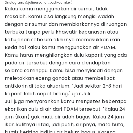
(Instagram/@julinursandi_budikdamber)
Kalau kamu menggunakan air sumur, tidak
masalah. Kamu bisa langsung mengisi wadah
dengan air sumur dan membiarkannya di ruangan
terbuka tanpa perlu khawatir kepanasan atau
kehujanan sebelum akhirnya memasukkan ikan.
Beda hal kalau kamu menggunakan air PDAM.
Kamu harus menghilangkan dulu kaporit yang ada
pada air tersebut dengan cara diendapkan
selama seminggu. Kamu bisa menyiasati dengan
meletakkan eceng gondok atau membeli zat
antiklorin di toko akuarium. "Jadi sekitar 2-3 hari
kaporit lebih cepat hilang," ujar Juli.
Juli juga menyarankan kamu mengetes beberapa
ekor ikan dulu di air dari PDAM tersebut. "Kalau 24
jam (ikan) gak mati, air udah bagus. Kalau 24 jam
ikan kulitnya iritasi, jadi putih, siripnya, mata buta,
kumis keriting jadi itu air belum bagus. Karena