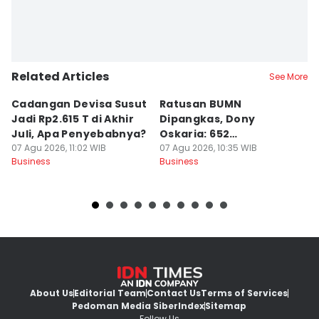
Rinda Faradilla
Editor
Jumawan Syahrudin
Related Articles
Editor
See More
Jujuk Ernawati
Cadangan Devisa Susut
Ratusan BUMN
T
Jadi Rp2.615 T di Akhir
Dipangkas, Dony
P
Juli, Apa Penyebabnya?
Oskaria: 652
07
Bu
07 Agu 2026, 11:02 WIB
Perusahaan Akan Hilang
07 Agu 2026, 10:35 WIB
Business
Business
About Us
Editorial Team
Contact Us
Terms of Services
Pedoman Media Siber
Index
Sitemap
Follow Us