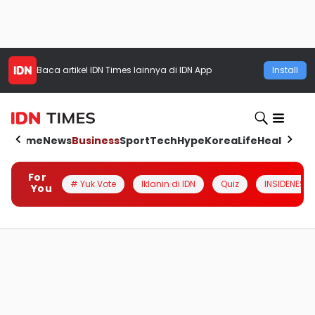
Baca artikel
IDN Times
lainnya di IDN App
Install
Home
News
Business
Sport
Tech
Hype
Korea
Life
Health
Aut
For
# Yuk Vote
Iklanin di IDN
Quiz
INSIDENESIA
You