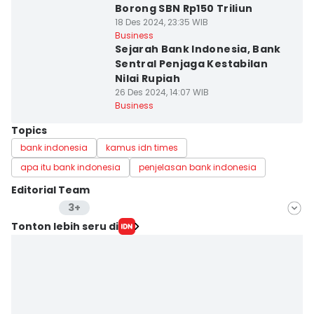
Borong SBN Rp150 Triliun
18 Des 2024, 23:35 WIB
Business
Sejarah Bank Indonesia, Bank
Sentral Penjaga Kestabilan
Nilai Rupiah
26 Des 2024, 14:07 WIB
Business
Topics
bank indonesia
kamus idn times
apa itu bank indonesia
penjelasan bank indonesia
Editorial Team
3+
Editor
Tonton lebih seru di
Anata Siregar
Editor
Stella Azasya
Editor