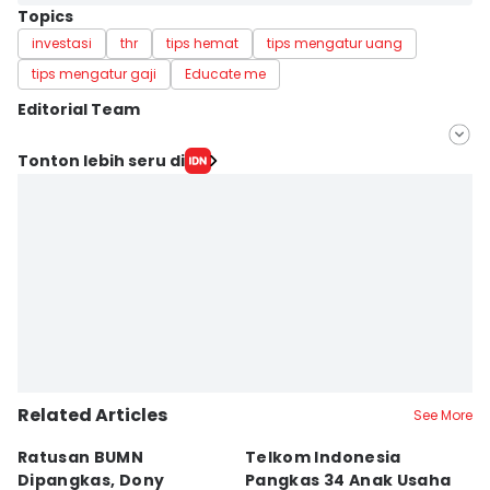
Topics
investasi
thr
tips hemat
tips mengatur uang
tips mengatur gaji
Educate me
Editorial Team
Editor
Tonton lebih seru di
Jumawan Syahrudin
Editor
Merry Wulan
Related Articles
See More
Ratusan BUMN
Telkom Indonesia
B
Dipangkas, Dony
Pangkas 34 Anak Usaha
T