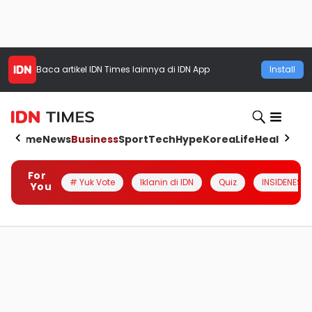
Baca artikel
IDN Times
lainnya di IDN App
Install
Home
News
Business
Sport
Tech
Hype
Korea
Life
Health
Aut
For
# Yuk Vote
Iklanin di IDN
Quiz
INSIDENESIA
You