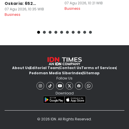
Oskaria: 652
07 Agu 2026, 10:21 WIB
Ki
Business
Perusahaan Akan Hilang
07 Agu 2026, 10:35 WIB
S
07
Business
Bu
About Us
Editorial Team
Contact Us
Terms of Services
Pedoman Media Siber
Index
Sitemap
Follow Us
Download
© 2026 IDN. All Rights Reserved.