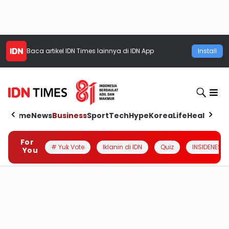
Baca artikel
IDN Times
lainnya di IDN App
Install
Home
News
Business
Sport
Tech
Hype
Korea
Life
Health
Aut
For
# Yuk Vote
Iklanin di IDN
Quiz
INSIDENESIA
You