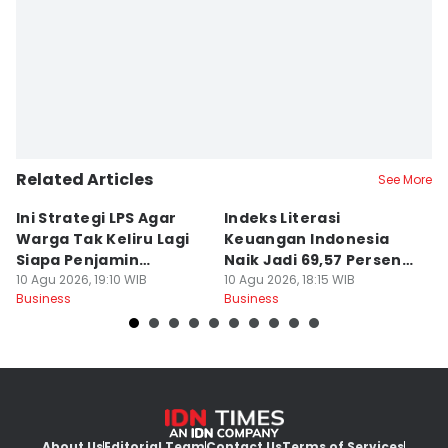
Related Articles
See More
Ini Strategi LPS Agar
Indeks Literasi
L
Warga Tak Keliru Lagi
Keuangan Indonesia
B
Siapa Penjamin
Naik Jadi 69,57 Persen di
P
Simpanan
10 Agu 2026, 19:10 WIB
2026
10 Agu 2026, 18:15 WIB
A
10
Business
Business
Bu
About Us
Editorial Team
Contact Us
Terms of Services