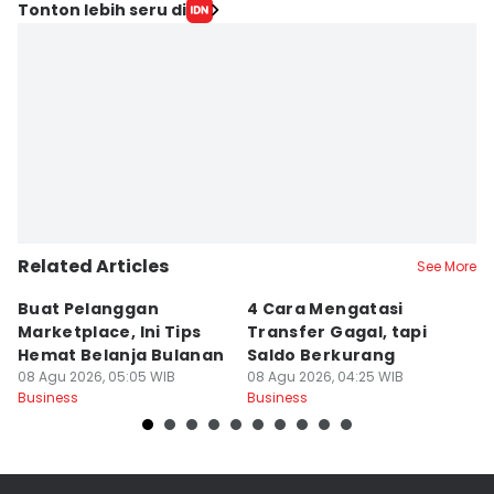
Tonton lebih seru di
Related Articles
See More
Buat Pelanggan
4 Cara Mengatasi
C
Marketplace, Ini Tips
Transfer Gagal, tapi
P
Hemat Belanja Bulanan
Saldo Berkurang
M
08 Agu 2026, 05:05 WIB
08 Agu 2026, 04:25 WIB
08
Business
Business
Bu