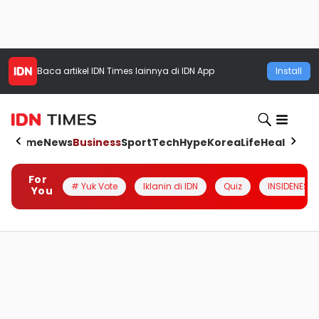
Baca artikel
IDN Times
lainnya di IDN App
Install
Home
News
Business
Sport
Tech
Hype
Korea
Life
Health
Aut
For
# Yuk Vote
Iklanin di IDN
Quiz
INSIDENESIA
You