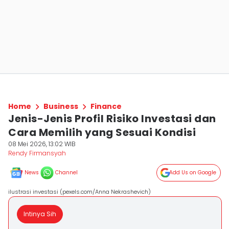
Home
Business
Finance
Jenis-Jenis Profil Risiko Investasi dan
Cara Memilih yang Sesuai Kondisi
08 Mei 2026, 13:02 WIB
Rendy Firmansyah
News
Channel
Add Us on Google
ilustrasi investasi (pexels.com/Anna Nekrashevich)
Intinya Sih