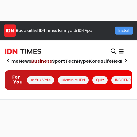
Baca artikel
IDN Times
lainnya di IDN App
Install
Home
News
Business
Sport
Tech
Hype
Korea
Life
Health
Aut
For
# Yuk Vote
Iklanin di IDN
Quiz
INSIDENESIA
You