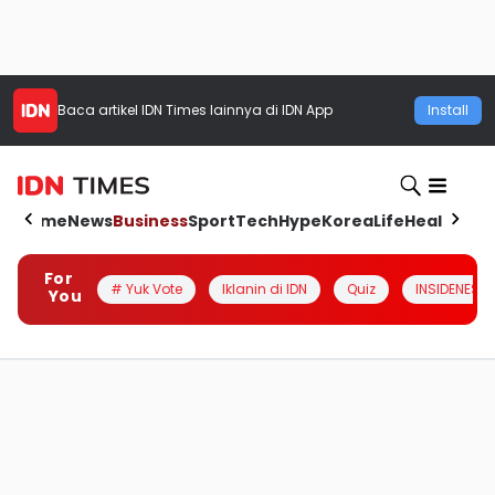
Baca artikel
IDN Times
lainnya di IDN App
Install
Home
News
Business
Sport
Tech
Hype
Korea
Life
Health
Aut
For
# Yuk Vote
Iklanin di IDN
Quiz
INSIDENESIA
You