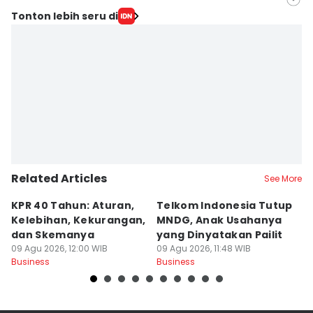
Editor
Tonton lebih seru di
Anata Siregar
Editor
Ridho Fauzan
Related Articles
See More
KPR 40 Tahun: Aturan,
Telkom Indonesia Tutup
5 
Kelebihan, Kekurangan,
MNDG, Anak Usahanya
B
dan Skemanya
yang Dinyatakan Pailit
d
09 Agu 2026, 12:00 WIB
09 Agu 2026, 11:48 WIB
M
09
Business
Business
Bu