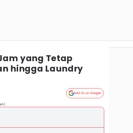
4 Jam yang Tetap
an hingga Laundry
Add Us on Google
leh)