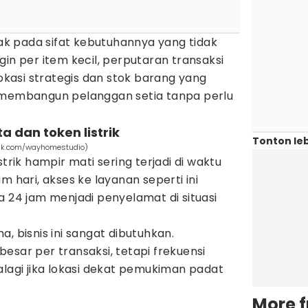
etak pada sifat kebutuhannya yang tidak
gin per item kecil, perputaran transaksi
lokasi strategis dan stok barang yang
 membangun pelanggan setia tanpa perlu
a dan token listrik
Tonton leb
epik.com/wayhomestudio)
strik hampir mati sering terjadi di waktu
m hari, akses ke layanan seperti ini
a 24 jam menjadi penyelamat di situasi
, bisnis ini sangat dibutuhkan.
esar per transaksi, tetapi frekuensi
alagi jika lokasi dekat pemukiman padat
More 