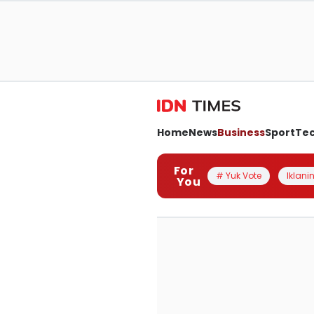
Home
News
Business
Sport
Te
For
# Yuk Vote
Iklanin
You