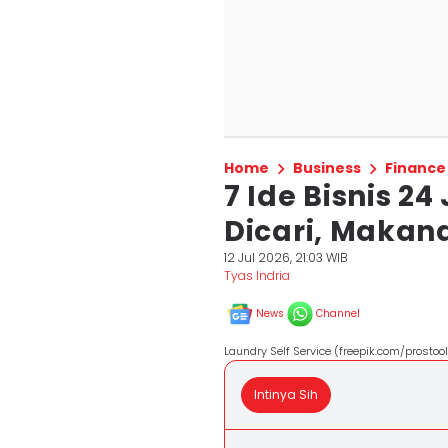
Home
Business
Finance
7 Ide Bisnis 2
Dicari, Makan
12 Jul 2026, 21:03 WIB
Tyas Indria
News
Channel
Laundry Self Service (freepik.com/prostoo
Intinya Sih