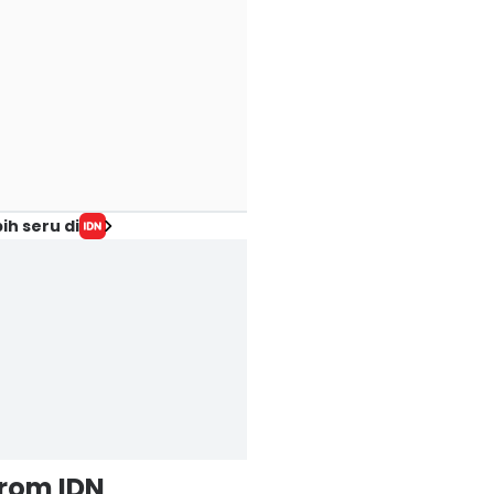
ih seru di
from IDN