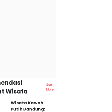
endasi
See
t Wisata
More
Wisata Kawah
Putih Bandung: