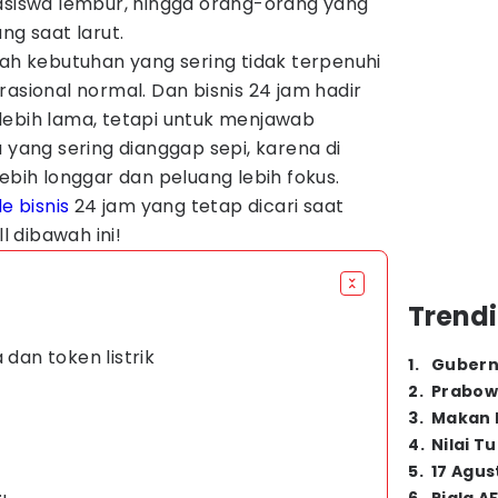
hasiswa lembur, hingga orang-orang yang
ng saat larut.
lah kebutuhan yang sering tidak terpenuhi
rasional normal. Dan bisnis 24 jam hadir
lebih lama, tetapi untuk menjawab
 yang sering dianggap sepi, karena di
ebih longgar dan peluang lebih fokus.
de bisnis
24 jam yang tetap dicari saat
ll dibawah ini!
Trendi
 dan token listrik
1
.
Gubern
2
.
Prabow
3
.
Makan B
4
.
Nilai T
5
.
17 Agus