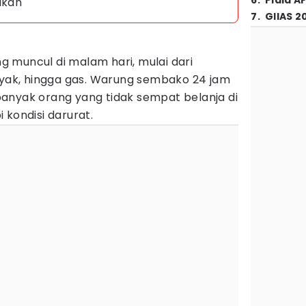
6
.
Piala A
ikan
7
.
GIIAS 2
 muncul di malam hari, mulai dari
inyak, hingga gas. Warung sembako 24 jam
anyak orang yang tidak sempat belanja di
 kondisi darurat.