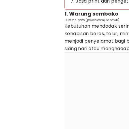
7. Jasa print dan penget
1. Warung sembako
Ilustrasi toko (pexels.com/Aqsawii)
Kebutuhan mendadak sering
kehabisan beras, telur, m
menjadi penyelamat bagi b
siang hari atau menghadapi