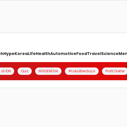
ch
Hype
Korea
Life
Health
Automotive
Food
Travel
Science
Me
 di IDN
Quiz
INSIDENESIA
#LokalBerdaya
Profil Dokter