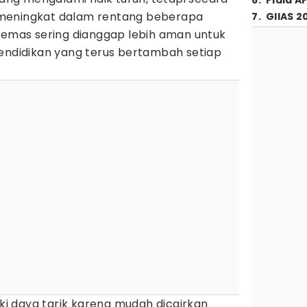
6
.
Piala A
meningkat dalam rentang beberapa
7
.
GIIAS 2
t emas sering dianggap lebih aman untuk
pendidikan yang terus bertambah setiap
iki daya tarik karena mudah dicairkan