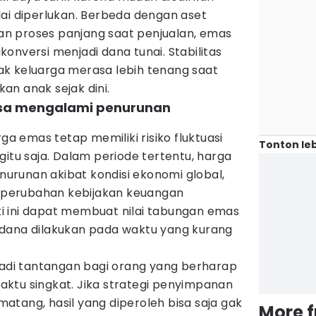
lai diperlukan. Berbeda dengan aset
n proses panjang saat penjualan, emas
dikonversi menjadi dana tunai. Stabilitas
k keluarga merasa lebih tenang saat
an anak sejak dini.
isa mengalami penurunan
rga emas tetap memiliki risiko fluktuasi
Tonton leb
gitu saja. Dalam periode tertentu, harga
runan akibat kondisi ekonomi global,
au perubahan kebijakan keuangan
rti ini dapat membuat nilai tabungan emas
dana dilakukan pada waktu yang kurang
jadi tantangan bagi orang yang berharap
ktu singkat. Jika strategi penyimpanan
tang, hasil yang diperoleh bisa saja gak
More 