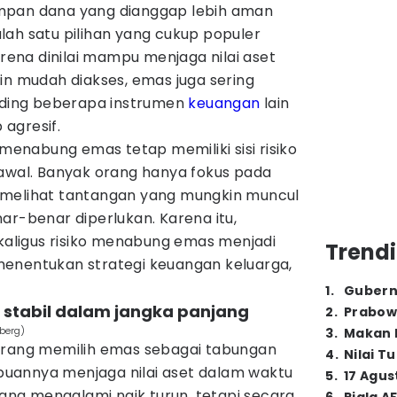
mpan dana yang dianggap lebih aman
lah satu pilihan yang cukup populer
na dinilai mampu menjaga nilai aset
in mudah diakses, emas juga sering
anding beberapa instrumen
keuangan
lain
agresif.
 menabung emas tetap memiliki sisi risiko
 awal. Banyak orang hanya fokus pada
 melihat tantangan yang mungkin muncul
ar-benar diperlukan. Karena itu,
ligus risiko menabung emas menjadi
Trendi
enentukan strategi keuangan keluarga,
1
.
Gubern
g stabil dalam jangka panjang
2
.
Prabow
berg)
3
.
Makan B
orang memilih emas sebagai tabungan
4
.
Nilai T
uannya menjaga nilai aset dalam waktu
5
.
17 Agus
ng mengalami naik turun, tetapi secara