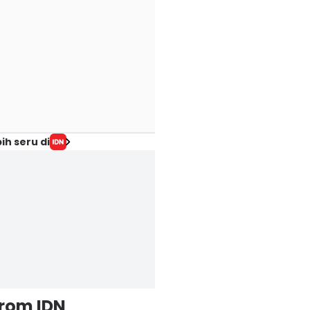
ih seru di
from IDN