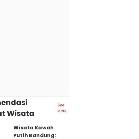
endasi
See
t Wisata
More
Wisata Kawah
Putih Bandung: