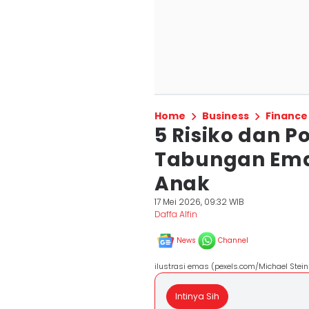
Home
Business
Finance
5 Risiko dan 
Tabungan Ema
Anak
17 Mei 2026, 09:32 WIB
Daffa Alfin
News
Channel
ilustrasi emas (pexels.com/Michael Stein
Intinya Sih