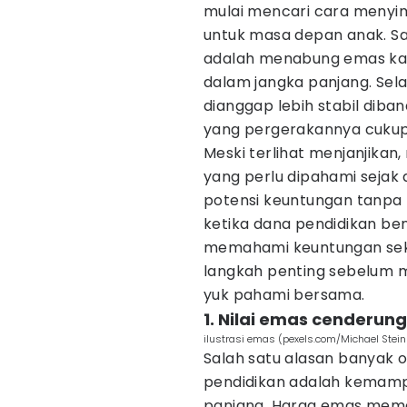
mulai mencari cara menyi
untuk masa depan anak. Sa
adalah menabung emas kare
dalam jangka panjang. Sela
dianggap lebih stabil dib
yang pergerakannya cukup 
Meski terlihat menjanjikan,
yang perlu dipahami sejak
potensi keuntungan tanpa
ketika dana pendidikan ben
memahami keuntungan seka
langkah penting sebelum m
yuk pahami bersama.
1. Nilai emas cenderun
ilustrasi emas (pexels.com/Michael Stein
Salah satu alasan banyak 
pendidikan adalah kemamp
panjang. Harga emas mema