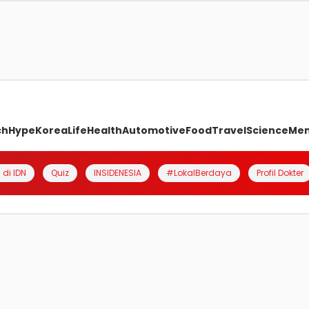
ch
Hype
Korea
Life
Health
Automotive
Food
Travel
Science
Me
 di IDN
Quiz
INSIDENESIA
#LokalBerdaya
Profil Dokter