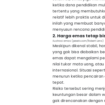
ketika dana pendidikan mu
tertentu yang membutuhka
relatif lebih praktis untuk 
inilah yang membuat banya
menyusun rencana pendidik
2. Harga emas tetap b
ilustrasi emas (pexels.com/Robert Lens)
Meskipun dikenal stabil, ha
yang gak bisa diabaikan be
emas dapat mengalami penu
nilai tukar mata uang, at
internasional. Situasi sepe
menurun ketika pencairan 
tepat.
Risiko tersebut sering men
keuntungan besar dalam wa
gak direncanakan dengan ma