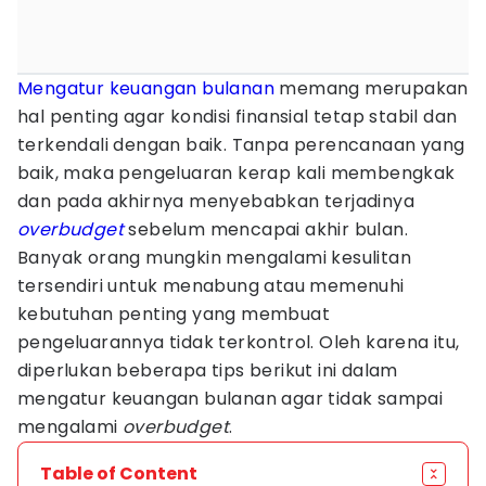
Mengatur keuangan
bulanan
memang merupakan
hal penting agar kondisi finansial tetap stabil dan
terkendali dengan baik. Tanpa perencanaan yang
baik, maka pengeluaran kerap kali membengkak
dan pada akhirnya menyebabkan terjadinya
overbudget
sebelum mencapai akhir bulan.
Banyak orang mungkin mengalami kesulitan
tersendiri untuk menabung atau memenuhi
kebutuhan penting yang membuat
pengeluarannya tidak terkontrol. Oleh karena itu,
diperlukan beberapa tips berikut ini dalam
mengatur keuangan bulanan agar tidak sampai
mengalami
overbudget
.
Table of Content