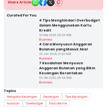
Share Article
Curated For You
4 Tips Menghindari Overbudget
dalam Menggunakan Kartu
Kredit
03 Mei 2026, 06:33 WIB
Business
4 Cara Menyusun Anggaran
Bulanan yang Masuk Akal
23 Jan 2026, 21:42 WIB
Business
7 Kesalahan Menyusun
Anggaran Bulanan yang Bikin
Keuangan Berantakan
02 Okt 2025, 06:04 WIB
Business
Topics
Mengatur Keuangan
Keuangan
Tips Keuangan
bulanan
Overbudget
Educate me