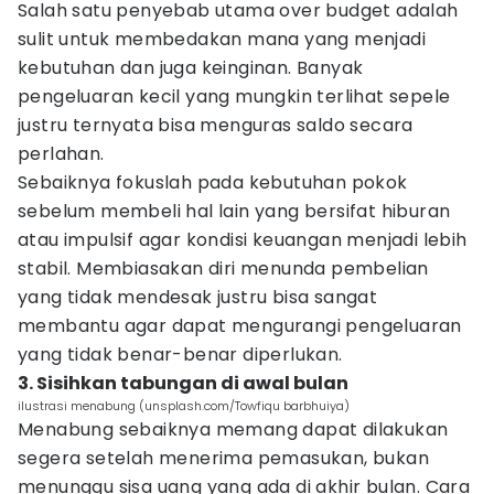
Salah satu penyebab utama over budget adalah
sulit untuk membedakan mana yang menjadi
kebutuhan dan juga keinginan. Banyak
pengeluaran kecil yang mungkin terlihat sepele
justru ternyata bisa menguras saldo secara
perlahan.
Sebaiknya fokuslah pada kebutuhan pokok
sebelum membeli hal lain yang bersifat hiburan
atau impulsif agar kondisi keuangan menjadi lebih
stabil. Membiasakan diri menunda pembelian
yang tidak mendesak justru bisa sangat
membantu agar dapat mengurangi pengeluaran
yang tidak benar-benar diperlukan.
3. Sisihkan tabungan di awal bulan
ilustrasi menabung (unsplash.com/Towfiqu barbhuiya)
Menabung sebaiknya memang dapat dilakukan
segera setelah menerima pemasukan, bukan
menunggu sisa uang yang ada di akhir bulan. Cara