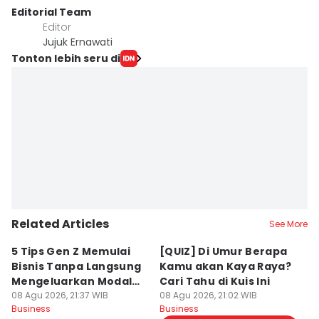
Editorial Team
Editor
Jujuk Ernawati
Tonton lebih seru di
Related Articles
See More
5 Tips Gen Z Memulai
[QUIZ] Di Umur Berapa
5
Bisnis Tanpa Langsung
Kamu akan Kaya Raya?
B
Mengeluarkan Modal
Cari Tahu di Kuis Ini
m
Besar
08 Agu 2026, 21:37 WIB
08 Agu 2026, 21:02 WIB
T
08
Business
Business
Bu