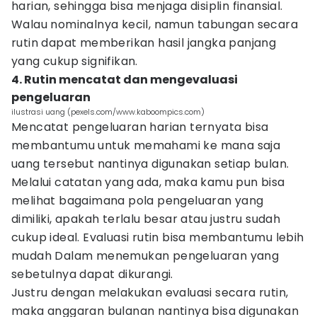
harian, sehingga bisa menjaga disiplin finansial.
Walau nominalnya kecil, namun tabungan secara
rutin dapat memberikan hasil jangka panjang
yang cukup signifikan.
4. Rutin mencatat dan mengevaluasi
pengeluaran
ilustrasi uang (pexels.com/www.kaboompics.com)
Mencatat pengeluaran harian ternyata bisa
membantumu untuk memahami ke mana saja
uang tersebut nantinya digunakan setiap bulan.
Melalui catatan yang ada, maka kamu pun bisa
melihat bagaimana pola pengeluaran yang
dimiliki, apakah terlalu besar atau justru sudah
cukup ideal. Evaluasi rutin bisa membantumu lebih
mudah Dalam menemukan pengeluaran yang
sebetulnya dapat dikurangi.
Justru dengan melakukan evaluasi secara rutin,
maka anggaran bulanan nantinya bisa digunakan