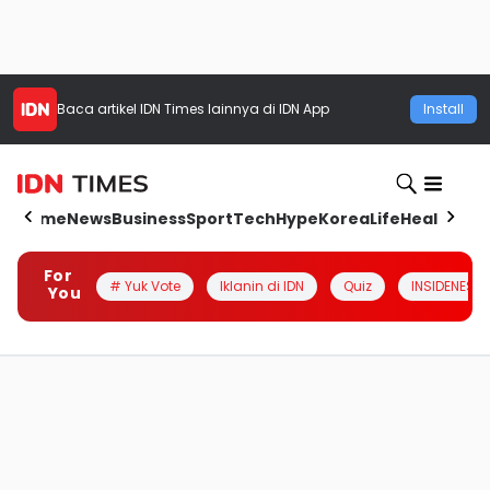
Baca artikel
IDN Times
lainnya di IDN App
Install
Home
News
Business
Sport
Tech
Hype
Korea
Life
Health
Aut
For
# Yuk Vote
Iklanin di IDN
Quiz
INSIDENESIA
You