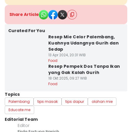
Share Article
Curated For You
Resep Mie Celor Palembang,
Kuahnya Udangnya Gurih dan
Sedap
13 Apr 2024, 20:31 WIB
Food
Resep Pempek Dos Tanpa Ikan
yang Gak Kalah Gurih
18 Okt 2025, 09:27 WIB
Food
Topics
Palembang
tips masak
tips dapur
olahan mie
Educate me
Editorial Team
Editor
Firda Fortuna Nasich