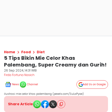
Home
Food
Diet
5 Tips Bikin Mie Celor Khas
Palembang, Super Creamy dan Gurih!
26 Sep 2024, 14:31 WIB
Firda Fortuna Nasich
News
Channel
Add Us on Google
ilustrasi mie celor khas palembang (pexels.com/SuLaPyae)
Share Article