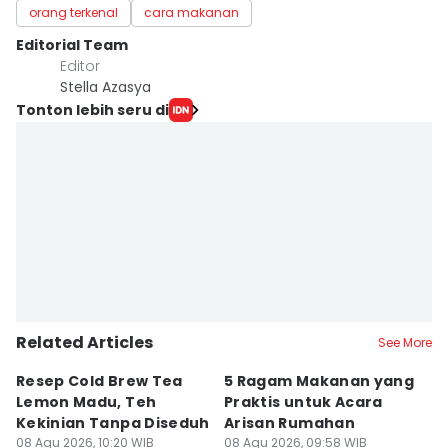
orang terkenal
cara makanan
Editorial Team
Editor
Stella Azasya
Tonton lebih seru di
Related Articles
See More
Resep Cold Brew Tea
5 Ragam Makanan yang
K
Lemon Madu, Teh
Praktis untuk Acara
Se
Kekinian Tanpa Diseduh
Arisan Rumahan
P
08 Agu 2026, 10:20 WIB
08 Agu 2026, 09:58 WIB
08