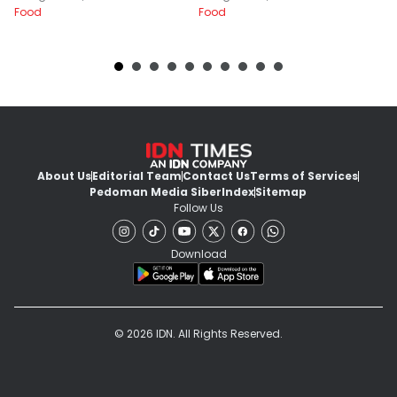
Food
Food
Fo
About Us
Editorial Team
Contact Us
Terms of Services
Pedoman Media Siber
Index
Sitemap
Follow Us
Download
© 2026 IDN. All Rights Reserved.