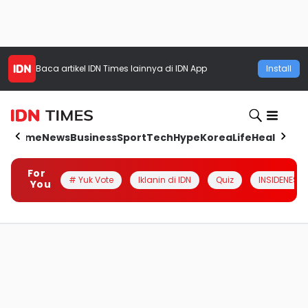
Baca artikel
IDN Times
lainnya di IDN App
Install
Home
News
Business
Sport
Tech
Hype
Korea
Life
Health
Aut
For
# Yuk Vote
Iklanin di IDN
Quiz
INSIDENESIA
You