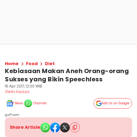
Home
Food
Diet
Kebiasaan Makan Aneh Orang-orang
Sukses yang Bikin Speechless
16 Apr 2017, 12:00 WIB
Stella Azasya
News
Channel
Add Us on Google
guff.com
Share Article