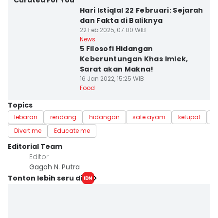
Curated For You
Hari Istiqlal 22 Februari: Sejarah
dan Fakta di Baliknya
22 Feb 2025, 07:00 WIB
News
5 Filosofi Hidangan
Keberuntungan Khas Imlek,
Sarat akan Makna!
16 Jan 2022, 15:25 WIB
Food
Topics
lebaran
rendang
hidangan
sate ayam
ketupat
O
Divert me
Educate me
Editorial Team
Editor
Gagah N. Putra
Tonton lebih seru di