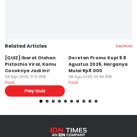
Related Articles
See More
[QUIZ] Ibarat Olahan
Deretan Promo Kopi 8.8
[Q
Pistachio Viral, Kamu
Agustus 2026, Harganya
C
Cocoknya Jadi Ini!
Mulai Rp8.000
C
08 Agu 2026, 21:10 WIB
08 Agu 2026, 20:46 WIB
08
Food
Food
Fo
Play Quiz