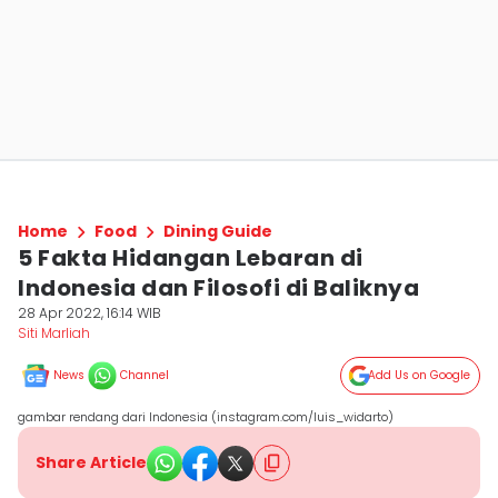
Home
Food
Dining Guide
5 Fakta Hidangan Lebaran di
Indonesia dan Filosofi di Baliknya
28 Apr 2022, 16:14 WIB
Siti Marliah
News
Channel
Add Us on Google
gambar rendang dari Indonesia (instagram.com/luis_widarto)
Share Article