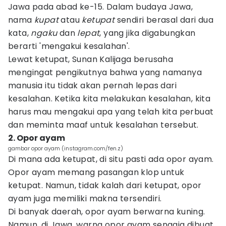
Jawa pada abad ke-15. Dalam budaya Jawa,
nama
kupat
atau
ketupat
sendiri berasal dari dua
kata,
ngaku
dan
lepat
, yang jika digabungkan
berarti 'mengakui kesalahan'.
Lewat ketupat, Sunan Kalijaga berusaha
mengingat pengikutnya bahwa yang namanya
manusia itu tidak akan pernah lepas dari
kesalahan. Ketika kita melakukan kesalahan, kita
harus mau mengakui apa yang telah kita perbuat
dan meminta maaf untuk kesalahan tersebut.
2. Opor ayam
gambar opor ayam (instagram.com/fen.z)
Di mana ada ketupat, di situ pasti ada opor ayam.
Opor ayam memang pasangan klop untuk
ketupat. Namun, tidak kalah dari ketupat, opor
ayam juga memiliki makna tersendiri.
Di banyak daerah, opor ayam berwarna kuning.
Namun, di Jawa, warna opor ayam sengaja dibuat