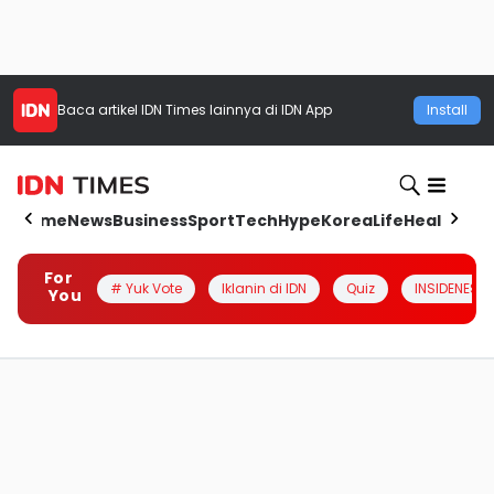
Baca artikel
IDN Times
lainnya di IDN App
Install
Home
News
Business
Sport
Tech
Hype
Korea
Life
Health
Aut
For
# Yuk Vote
Iklanin di IDN
Quiz
INSIDENESIA
You