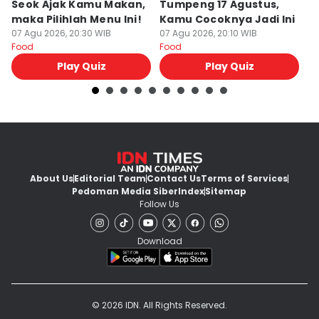
Seok Ajak Kamu Makan,
Tumpeng 17 Agustus,
Bu
maka Pilihlah Menu Ini!
Kamu Cocoknya Jadi Ini
L
07 Agu 2026, 20:30 WIB
07 Agu 2026, 20:10 WIB
M
07
Food
Food
Fo
Play Quiz
Play Quiz
About Us
Editorial Team
Contact Us
Terms of Services
Pedoman Media Siber
Index
Sitemap
Follow Us
Download
© 2026 IDN. All Rights Reserved.