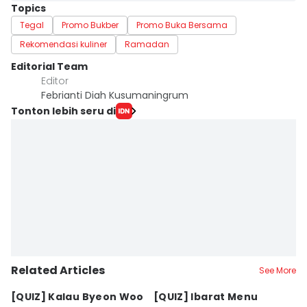
Topics
Tegal
Promo Bukber
Promo Buka Bersama
Rekomendasi kuliner
Ramadan
Editorial Team
Editor
Febrianti Diah Kusumaningrum
Tonton lebih seru di
Related Articles
See More
[QUIZ] Kalau Byeon Woo
[QUIZ] Ibarat Menu
R