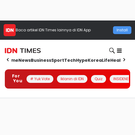
Baca artikel
IDN Times
lainnya di IDN App
Install
Home
News
Business
Sport
Tech
Hype
Korea
Life
Health
Aut
For
# Yuk Vote
Iklanin di IDN
Quiz
INSIDENESIA
You