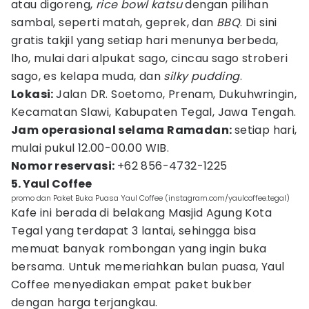
atau digoreng,
rice bowl katsu
dengan pilihan
sambal, seperti matah, geprek, dan
BBQ
. Di sini
gratis takjil yang setiap hari menunya berbeda,
lho, mulai dari alpukat sago, cincau sago stroberi
sago, es kelapa muda, dan
silky pudding
.
Lokasi:
Jalan DR. Soetomo, Prenam, Dukuhwringin,
Kecamatan Slawi, Kabupaten Tegal, Jawa Tengah.
Jam operasional selama Ramadan:
setiap hari,
mulai pukul 12.00-00.00 WIB.
Nomor reservasi:
+62 856-4732-1225
5. Yaul Coffee
promo dan Paket Buka Puasa Yaul Coffee (instagram.com/yaulcoffee.tegal)
Kafe ini berada di belakang Masjid Agung Kota
Tegal yang terdapat 3 lantai, sehingga bisa
memuat banyak rombongan yang ingin buka
bersama. Untuk memeriahkan bulan puasa, Yaul
Coffee menyediakan empat paket bukber
dengan harga terjangkau.