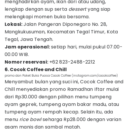
menghadirkan ayam, ikan dori atau udang,
lengkap dengan sup serta
dessert
yang siap
melengkapi momen buka bersama.
Lokasi:
Jalan Pangeran Diponegoro No. 28,
Mangkukusuman, Kecamatan Tegal Timur, Kota
Tegal, Jawa Tengah.
Jam operasional:
setiap hari, mulai pukul 07.00-
00.00 WIB.
Nomor reservasi:
+62 823-2488-2212
6. Cocok Coffee and Chill
promo dan Paket Buka Puasa Cocok Coffee (instagram.com/cocokcoffee)
Menyambut bulan yang suci ini, Cocok Coffee and
Chill menyediakan promo Ramadhan Iftar mulai
dari Rp30.000 dengan pilihan menu tumpeng
ayam geprek, tumpeng ayam bakar madu, atau
tumpeng ayam rempah kecap. Selain itu, ada
menu
rice bowl
seharga Rp28.000 dengan varian
asam manis dan sambal matah.