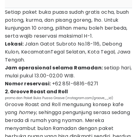
Setiap paket buka puasa sudah gratis ocha, buah
potong, kurma, dan pisang goreng, lho. Untuk
kunjungan 10 orang, pilihan menu boleh berbeda,
serta wajib reservasi maksimal H-1.
Lokasi:
Jalan Gatot Subroto No.18-116, Debong
Kulon, KecamatanTegal Selatan, Kota Tegal, Jawa
Tengah.
Jam operasional selama Ramadan:
setiap hari,
mulai pukul 13.00-02.00 WIB.
Nomor reservasi:
+62 851-6816-6271
2. Groove Roast and Roll
promo dan Paket Buka Puasa Groove (instagram.com/groove__id)
Groove Roast and Roll mengusung konsep kafe
yang
homey
, sehingga pengunjung serasa sedang
berada di rumah yang nyaman. Mereka
menyambut bulan Ramadan dengan paket
berbuka puasa yang bisa dinikmati sendiri, berdua,