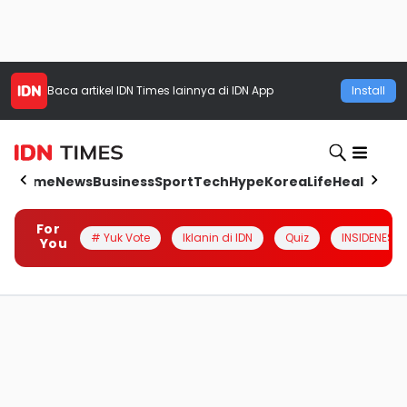
Baca artikel
IDN Times
lainnya di IDN App
Install
Home
News
Business
Sport
Tech
Hype
Korea
Life
Health
Aut
For
# Yuk Vote
Iklanin di IDN
Quiz
INSIDENESIA
You