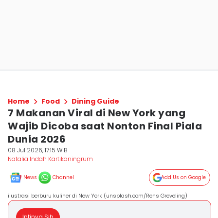
Home
Food
Dining Guide
7 Makanan Viral di New York yang
Wajib Dicoba saat Nonton Final Piala
Dunia 2026
08 Jul 2026, 17:15 WIB
Natalia Indah Kartikaningrum
News
Channel
Add Us on Google
ilustrasi berburu kuliner di New York (unsplash.com/Rens Greveling)
Intinya Sih