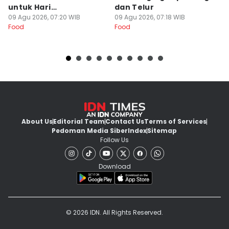
untuk Hari
dan Telur
A
Kemerdekaan RI
09 Agu 2026, 07:20 WIB
09 Agu 2026, 07:18 WIB
09
Food
Food
Fo
About Us
Editorial Team
Contact Us
Terms of Services
Pedoman Media Siber
Index
Sitemap
Follow Us
Download
© 2026 IDN. All Rights Reserved.