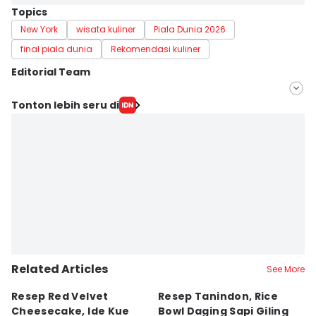
Topics
New York
wisata kuliner
Piala Dunia 2026
final piala dunia
Rekomendasi kuliner
Editorial Team
Editor
Tonton lebih seru di
Febrianti Diah Kusumaningrum
Editor
Erick Akbar
Related Articles
See More
Resep Red Velvet
Resep Tanindon, Rice
R
Cheesecake, Ide Kue
Bowl Daging Sapi Giling
M