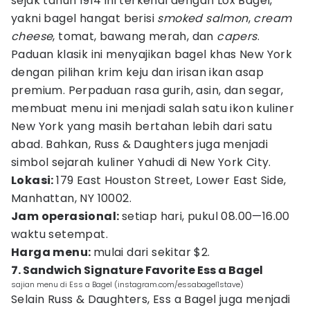
sejak tahun 1914 ini terkenal dengan Lox Bagel,
yakni bagel hangat berisi
smoked salmon
,
cream
cheese
, tomat, bawang merah, dan
capers
.
Paduan klasik ini menyajikan bagel khas New York
dengan pilihan krim keju dan irisan ikan asap
premium. Perpaduan rasa gurih, asin, dan segar,
membuat menu ini menjadi salah satu ikon kuliner
New York yang masih bertahan lebih dari satu
abad. Bahkan, Russ & Daughters juga menjadi
simbol sejarah kuliner Yahudi di New York City.
Lokasi:
179 East Houston Street, Lower East Side,
Manhattan, NY 10002.
Jam operasional:
setiap hari, pukul 08.00—16.00
waktu setempat.
Harga menu:
mulai dari sekitar $2.
7. Sandwich Signature Favorite Ess a Bagel
sajian menu di Ess a Bagel (instagram.com/essabagel1stave)
Selain Russ & Daughters, Ess a Bagel juga menjadi