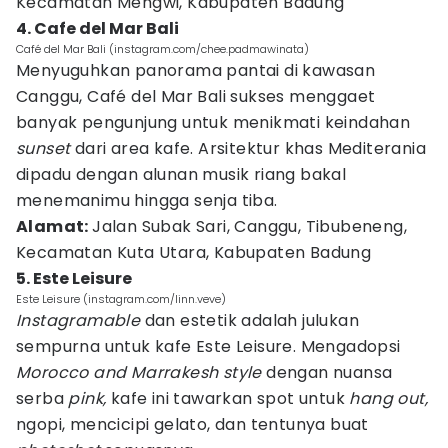
Kecamatan Mengwi, Kabupaten Badung
4. Cafe del Mar Bali
Café del Mar Bali (instagram.com/chee.padmawinata)
Menyuguhkan panorama pantai di kawasan
Canggu, Café del Mar Bali sukses menggaet
banyak pengunjung untuk menikmati keindahan
sunset
dari area kafe. Arsitektur khas Mediterania
dipadu dengan alunan musik riang bakal
menemanimu hingga senja tiba.
Alamat:
Jalan Subak Sari, Canggu, Tibubeneng,
Kecamatan Kuta Utara, Kabupaten Badung
5. Este Leisure
Este Leisure (instagram.com/linn.veve)
Instagramable
dan estetik adalah julukan
sempurna untuk kafe Este Leisure. Mengadopsi
Morocco and Marrakesh style
dengan nuansa
serba
pink,
kafe ini tawarkan spot untuk
hang out,
ngopi, mencicipi gelato, dan tentunya buat