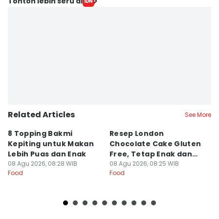
Editor
Tonton lebih seru di
Dewi Suci Rahayu
Editor
Intan Deviana
Related Articles
See More
8 Topping Bakmi
Resep London
M
Kepiting untuk Makan
Chocolate Cake Gluten
P
Lebih Puas dan Enak
Free, Tetap Enak dan
V
08 Agu 2026, 08:28 WIB
Lebih Sehat
08 Agu 2026, 08:25 WIB
08
Food
Food
Fo