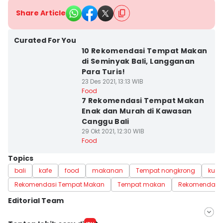
Share Article
Curated For You
10 Rekomendasi Tempat Makan
di Seminyak Bali, Langganan
Para Turis!
23 Des 2021, 13:13 WIB
Food
7 Rekomendasi Tempat Makan
Enak dan Murah di Kawasan
Canggu Bali
29 Okt 2021, 12:30 WIB
Food
Topics
bali
kafe
food
makanan
Tempat nongkrong
kulin
Rekomendasi Tempat Makan
Tempat makan
Rekomendasi 
Editorial Team