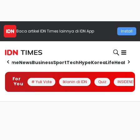
Baca artikel
IDN Times
lainnya di IDN App
Install
Home
News
Business
Sport
Tech
Hype
Korea
Life
Health
Aut
For
# Yuk Vote
Iklanin di IDN
Quiz
INSIDENESIA
You