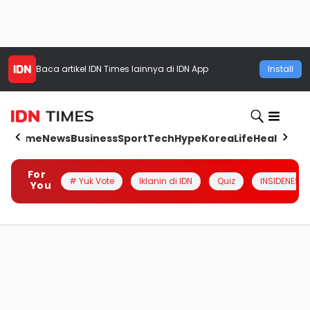
Baca artikel
IDN Times
lainnya di IDN App
Install
Home
News
Business
Sport
Tech
Hype
Korea
Life
Health
Aut
For
# Yuk Vote
Iklanin di IDN
Quiz
INSIDENESIA
You