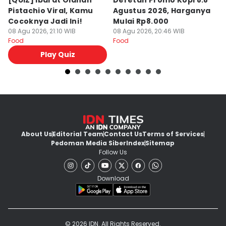
[QUIZ] Ibarat Olahan
Deretan Promo Kopi 8.8
[Q
Pistachio Viral, Kamu
Agustus 2026, Harganya
C
Cocoknya Jadi Ini!
Mulai Rp8.000
C
08 Agu 2026, 21:10 WIB
08 Agu 2026, 20:46 WIB
08
Food
Food
Fo
Play Quiz
About Us
Editorial Team
Contact Us
Terms of Services
Pedoman Media Siber
Index
Sitemap
Follow Us
Download
© 2026 IDN. All Rights Reserved.