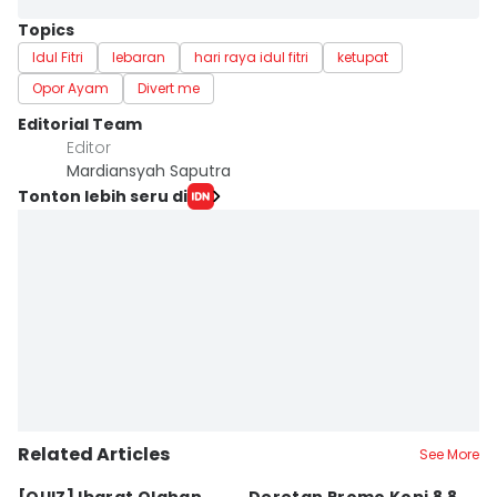
Topics
Idul Fitri
lebaran
hari raya idul fitri
ketupat
Opor Ayam
Divert me
Editorial Team
Editor
Mardiansyah Saputra
Tonton lebih seru di
Related Articles
See More