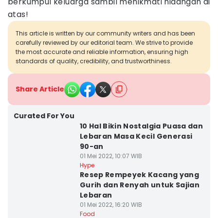
berkumpul keluarga sambil menikmati hidangan di
atas!
This article is written by our community writers and has been
carefully reviewed by our editorial team. We strive to provide
the most accurate and reliable information, ensuring high
standards of quality, credibility, and trustworthiness.
Share Article
Curated For You
10 Hal Bikin Nostalgia Puasa dan
Lebaran Masa Kecil Generasi
90-an
01 Mei 2022, 10:07 WIB
Hype
Resep Rempeyek Kacang yang
Gurih dan Renyah untuk Sajian
Lebaran
01 Mei 2022, 16:20 WIB
Food