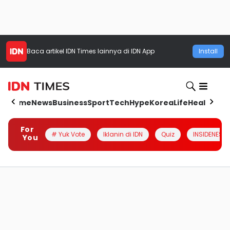
Baca artikel
IDN Times
lainnya di IDN App
Install
Home
News
Business
Sport
Tech
Hype
Korea
Life
Health
Aut
For
# Yuk Vote
Iklanin di IDN
Quiz
INSIDENESIA
You