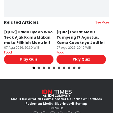
Related Articles
See More
[QUIZ] Kalau Byeon Woo
[QUIZ] Ibarat Menu
R
Seok Ajak Kamu Makan,
Tumpeng 17 Agustus,
Bu
maka Pilihlah Menu Ini!
Kamu Cocoknya Jadi Ini
L
07 Agu 2026, 20:30 WIB
07 Agu 2026, 20:10 WIB
M
07
Food
Food
Fo
Play Quiz
Play Quiz
About Us
Editorial Team
Contact Us
Terms of Services
Pedoman Media Siber
Index
Sitemap
Follow Us