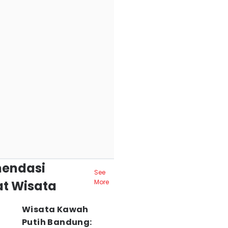
endasi
See
t Wisata
More
Wisata Kawah
Putih Bandung: