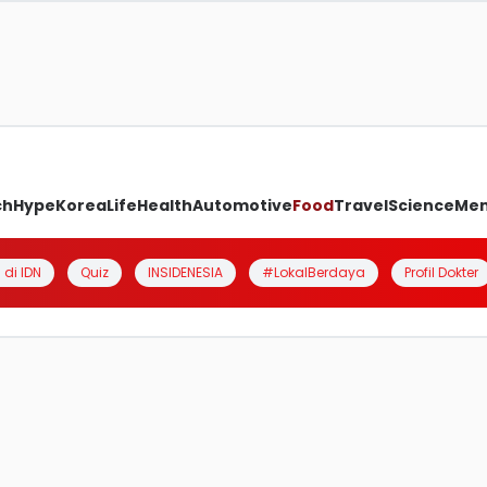
ch
Hype
Korea
Life
Health
Automotive
Food
Travel
Science
Me
 di IDN
Quiz
INSIDENESIA
#LokalBerdaya
Profil Dokter