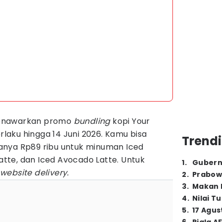
menawarkan promo
bundling
kopi Your
erlaku hingga 14 Juni 2026. Kamu bisa
Trendi
anya Rp89 ribu untuk minuman Iced
Latte, dan Iced Avocado Latte. Untuk
1
.
Gubern
website delivery.
2
.
Prabow
3
.
Makan B
4
.
Nilai T
5
.
17 Agus