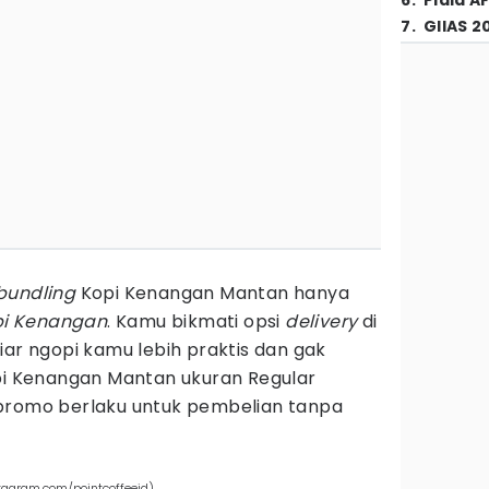
6
.
Piala A
7
.
GIIAS 2
bundling
Kopi Kenangan Mantan hanya
pi Kenangan
. Kamu bikmati opsi
delivery
di
iar ngopi kamu lebih praktis dan gak
opi Kenangan Mantan ukuran Regular
 promo berlaku untuk pembelian tanpa
stagram.com/pointcoffeeid)