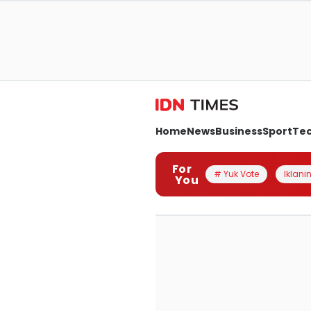
Home
News
Business
Sport
Te
For
# Yuk Vote
Iklanin
You