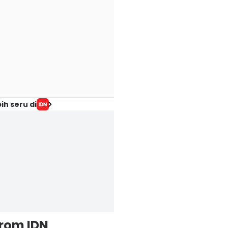
ih seru di
from IDN