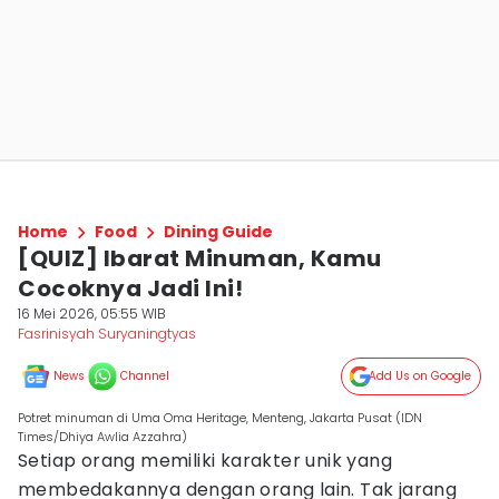
Home
Food
Dining Guide
[QUIZ] Ibarat Minuman, Kamu
Cocoknya Jadi Ini!
16 Mei 2026, 05:55 WIB
Fasrinisyah Suryaningtyas
News
Channel
Add Us on Google
Potret minuman di Uma Oma Heritage, Menteng, Jakarta Pusat (IDN
Times/Dhiya Awlia Azzahra)
Setiap orang memiliki karakter unik yang
membedakannya dengan orang lain. Tak jarang