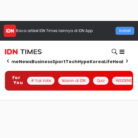
Baca artikel
IDN Times
lainnya di IDN App
Install
Home
News
Business
Sport
Tech
Hype
Korea
Life
Health
Aut
For
# Yuk Vote
Iklanin di IDN
Quiz
INSIDENESIA
You