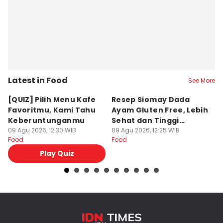
Latest in Food
See More
[QUIZ] Pilih Menu Kafe
Resep Siomay Dada
R
Favoritmu, Kami Tahu
Ayam Gluten Free, Lebih
C
Keberuntunganmu
Sehat dan Tinggi
Te
09 Agu 2026, 12:30 WIB
Protein
09 Agu 2026, 12:25 WIB
09
Food
Food
Fo
Play Quiz