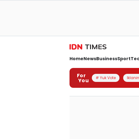
Home
News
Business
Sport
Te
For
# Yuk Vote
Iklanin
You