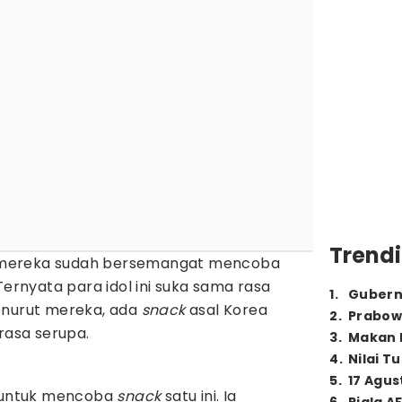
Trendi
 mereka sudah bersemangat mencoba
Ternyata para idol ini suka sama rasa
1
.
Gubern
enurut mereka, ada
snack
asal Korea
2
.
Prabow
 rasa serupa.
3
.
Makan B
4
.
Nilai T
5
.
17 Agus
r untuk mencoba
snack
satu ini. Ia