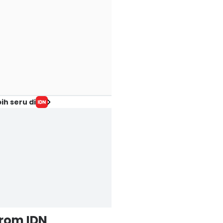
ih seru di
from IDN