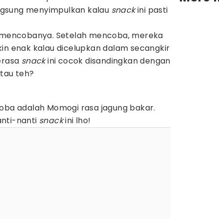
langsung menyimpulkan kalau
snack
ini pasti
uk mencobanya. Setelah mencoba, mereka
kin enak kalau dicelupkan dalam secangkir
merasa
snack
ini cocok disandingkan dengan
atau teh?
coba adalah Momogi rasa jagung bakar.
nti-nanti
snack
ini lho!