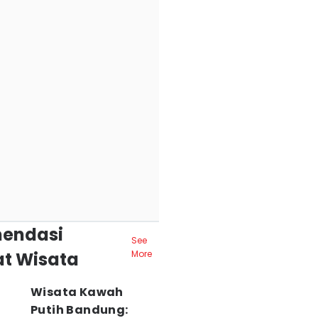
endasi
See
t Wisata
More
Wisata Kawah
Putih Bandung: