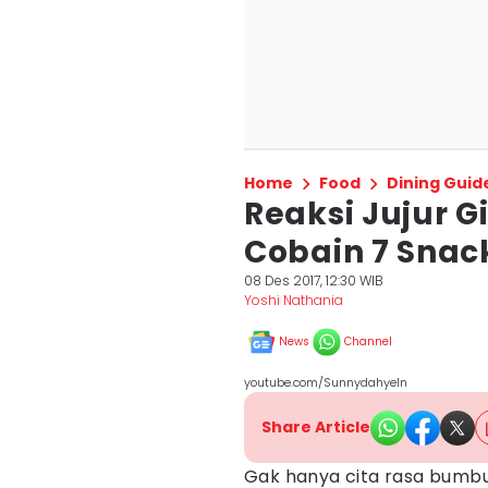
Home
Food
Dining Guid
Reaksi Jujur G
Cobain 7 Snac
08 Des 2017, 12:30 WIB
Yoshi Nathania
News
Channel
youtube.com/SunnydahyeIn
Share Article
Gak hanya cita rasa bumb