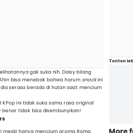
Tonton leb
ihatannya gak suka nih. Daisy bilang
 Ahin bisa menebak bahwa harum
snack
ini
 dia serasa berada di hutan saat mencium
 KPop ini tidak suka sama rasa original
-benar tidak bisa disembunyikan!
rs
More 
ri meski hanya mencium aroma Roma