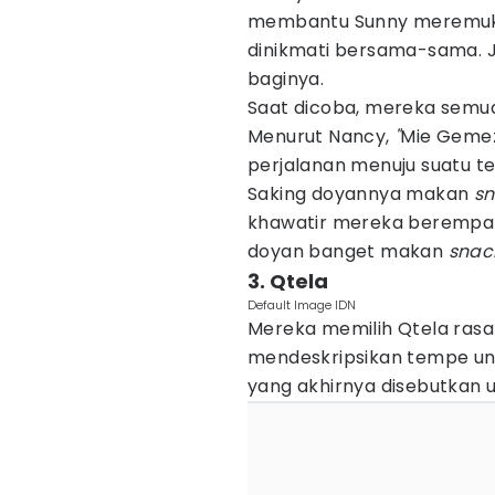
membantu Sunny meremukk
dinikmati bersama-sama.
baginya.
Saat dicoba, mereka sem
Menurut Nancy,
"
Mie Gemez
perjalanan menuju suatu t
Saking doyannya makan
s
khawatir mereka berempat
doyan banget makan
sna
3. Qtela
Default Image IDN
Mereka memilih Qtela rasa
mendeskripsikan tempe untu
yang akhirnya disebutkan