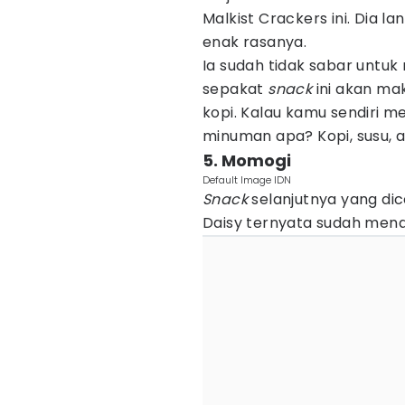
Malkist Crackers ini. Dia 
enak rasanya.
Ia sudah tidak sabar unt
sepakat
snack
ini akan ma
kopi. Kalau kamu sendiri 
minuman apa? Kopi, susu, 
5. Momogi
Default Image IDN
Snack
selanjutnya yang di
Daisy ternyata sudah mena