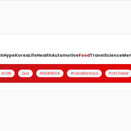
ch
Hype
Korea
Life
Health
Automotive
Food
Travel
Science
Me
 di IDN
Quiz
INSIDENESIA
#LokalBerdaya
Profil Dokter