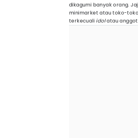
dikagumi banyak orang. Ja
minimarket atau toko-toko
terkecuali
idol
atau anggo