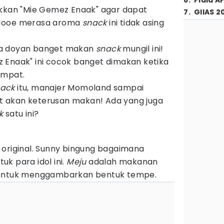
6
.
Piala A
an "Mie Gemez Enaak" agar dapat
7
.
GIIAS 2
 Jooe merasa aroma
snack
ini tidak asing
ua doyan banget makan
snack
mungil ini!
 Enaak" ini cocok banget dimakan ketika
empat.
nack
itu, manajer Momoland sampai
 akan keterusan makan! Ada yang juga
ck
satu ini?
 original. Sunny bingung bagaimana
k para idol ini.
Meju
adalah makanan
 untuk menggambarkan bentuk tempe.