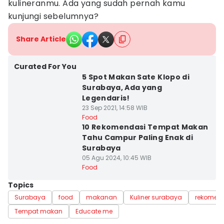
kulineranmu. Ada yang sudah pernah kamu
kunjungi sebelumnya?
Share Article
Curated For You
5 Spot Makan Sate Klopo di
Surabaya, Ada yang
Legendaris!
23 Sep 2021, 14:58 WIB
Food
10 Rekomendasi Tempat Makan
Tahu Campur Paling Enak di
Surabaya
05 Agu 2024, 10:45 WIB
Food
Topics
Surabaya
food
makanan
Kuliner surabaya
rekomen
Tempat makan
Educate me