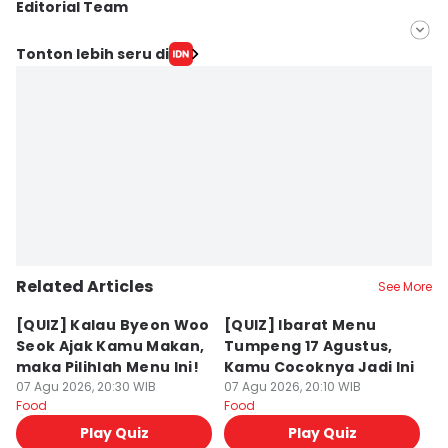
Editorial Team
Editor
Tonton lebih seru di
Yoshi Nathania
Editor
Dewi Suci Rahayu
Related Articles
See More
[QUIZ] Kalau Byeon Woo
[QUIZ] Ibarat Menu
R
Seok Ajak Kamu Makan,
Tumpeng 17 Agustus,
Bu
maka Pilihlah Menu Ini!
Kamu Cocoknya Jadi Ini
L
07 Agu 2026, 20:30 WIB
07 Agu 2026, 20:10 WIB
M
07
Food
Food
Fo
Play Quiz
Play Quiz