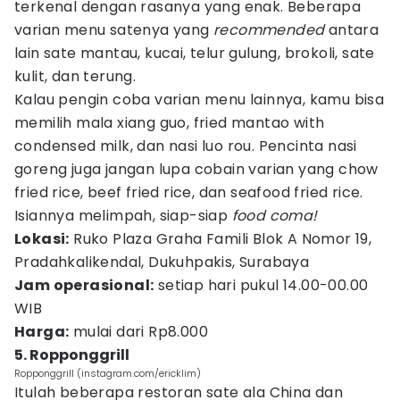
terkenal dengan rasanya yang enak. Beberapa
varian menu satenya yang
recommended
antara
lain sate mantau, kucai, telur gulung, brokoli, sate
kulit, dan terung.
Kalau pengin coba varian menu lainnya, kamu bisa
memilih mala xiang guo, fried mantao with
condensed milk, dan nasi luo rou. Pencinta nasi
goreng juga jangan lupa cobain varian yang chow
fried rice, beef fried rice, dan seafood fried rice.
Isiannya melimpah, siap-siap
food coma!
Lokasi:
Ruko Plaza Graha Famili Blok A Nomor 19,
Pradahkalikendal, Dukuhpakis, Surabaya
Jam operasional:
setiap hari pukul 14.00-00.00
WIB
Harga:
mulai dari Rp8.000
5. Ropponggrill
Ropponggrill (instagram.com/ericklim)
Itulah beberapa restoran sate ala China dan