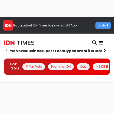
Baca artikel
IDN Times
lainnya di IDN App
Install
Home
News
Business
Sport
Tech
Hype
Korea
Life
Health
Aut
For
# Yuk Vote
Iklanin di IDN
Quiz
INSIDENESIA
You