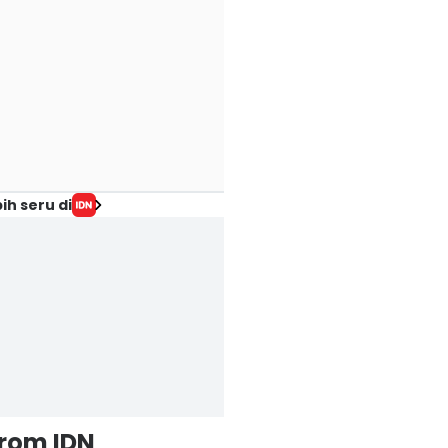
ih seru di
from IDN