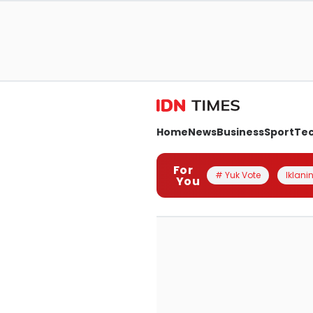
Home
News
Business
Sport
Te
For
# Yuk Vote
Iklanin
You