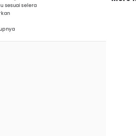
u sesuai selera
rkan
kupnya