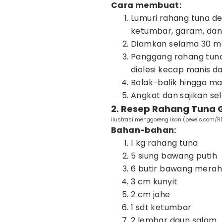
Cara membuat:
Lumuri rahang tuna d
ketumbar, garam, dan
Diamkan selama 30 m
Panggang rahang tuna 
diolesi kecap manis da
Bolak-balik hingga m
Angkat dan sajikan sel
2. Resep Rahang Tuna
ilustrasi menggoreng ikan (pexels.com/RD
Bahan-bahan:
1 kg rahang tuna
5 siung bawang putih
6 butir bawang merah
3 cm kunyit
2 cm jahe
1 sdt ketumbar
2 lembar daun salam