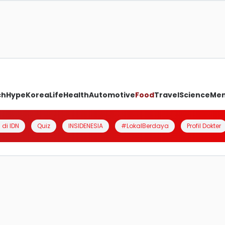
ch
Hype
Korea
Life
Health
Automotive
Food
Travel
Science
Me
 di IDN
Quiz
INSIDENESIA
#LokalBerdaya
Profil Dokter