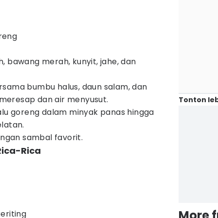
reng
, bawang merah, kunyit, jahe, dan
rsama bumbu halus, daun salam, dan
meresap dan air menyusut.
Tonton leb
lalu goreng dalam minyak panas hingga
latan.
engan sambal favorit.
Rica-Rica
More 
eriting