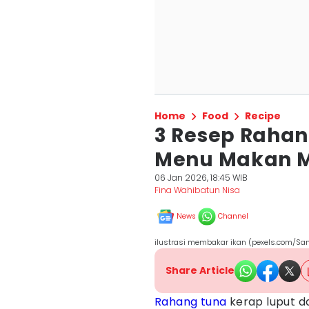
Home
Food
Recipe
3 Resep Rahan
Menu Makan M
06 Jan 2026, 18:45 WIB
Fina Wahibatun Nisa
News
Channel
ilustrasi membakar ikan (pexels.com/Sa
Share Article
Rahang tuna
kerap luput da