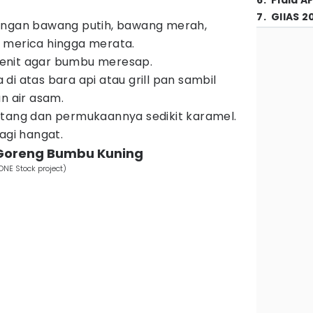
6
.
Piala A
7
.
GIIAS 2
engan bawang putih, bawang merah,
 merica hingga merata.
enit agar bumbu meresap.
di atas bara api atau grill pan sambil
n air asam.
atang dan permukaannya sedikit karamel.
agi hangat.
 Goreng Bumbu Kuning
NE Stock project)