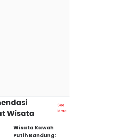
endasi
See
t Wisata
More
Wisata Kawah
Putih Bandung: