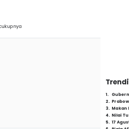
cukupnya
Trendi
1
.
Gubern
2
.
Prabow
3
.
Makan B
4
.
Nilai T
5
.
17 Agus