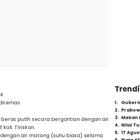
Trendi
ek
 diremas
1
.
Gubern
2
.
Prabow
3
.
Makan B
beras putih secara bergantian dengan air
4
.
Nilai T
kali. Tiriskan.
5
.
17 Agus
engan air matang (suhu biasa) selama