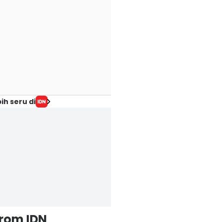
ih seru di
from IDN