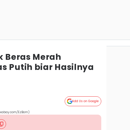
 Beras Merah
s Putih biar Hasilnya
Add Us on Google
pixabay.com/EzBom)