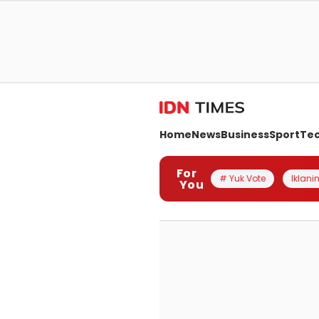
Home
News
Business
Sport
Te
For
# Yuk Vote
Iklanin
You