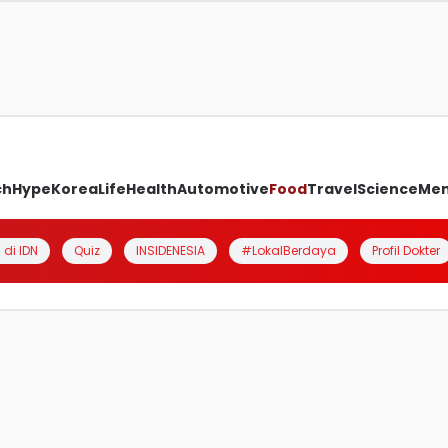
ch
Hype
Korea
Life
Health
Automotive
Food
Travel
Science
Me
 di IDN
Quiz
INSIDENESIA
#LokalBerdaya
Profil Dokter