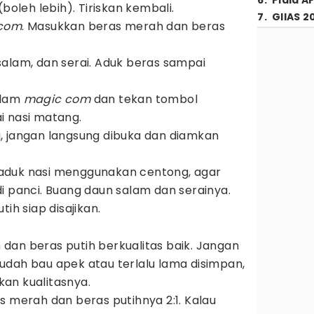
6
.
Piala A
(boleh lebih). Tiriskan kembali.
7
.
GIIAS 2
com
. Masukkan beras merah dan beras
alam, dan serai. Aduk beras sampai
alam
magic com
dan tekan tombol
i nasi matang.
, jangan langsung dibuka dan diamkan
aduk nasi menggunakan centong, agar
i panci. Buang daun salam dan serainya.
tih siap disajikan.
an beras putih berkualitas baik. Jangan
dah bau apek atau terlalu lama disimpan,
an kualitasnya.
s merah dan beras putihnya 2:1. Kalau