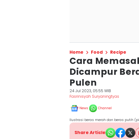
Home
Food
Recipe
Cara Memasak
Dicampur Bera
Pulen
24 Jul 2023, 05:55 WIB
Fasrinisyah Suryaningtyas
News
Channel
Ilustrasi beras merah dan beras putih (
Share Article