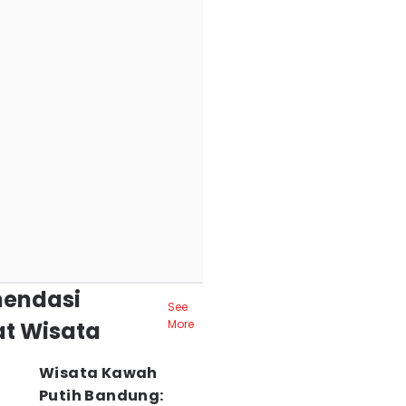
endasi
See
t Wisata
More
Wisata Kawah
Putih Bandung: