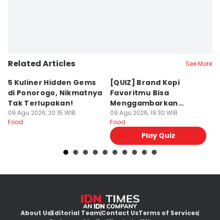
Related Articles
See More
5 Kuliner Hidden Gems
[QUIZ] Brand Kopi
4 
di Ponorogo, Nikmatnya
Favoritmu Bisa
T
Tak Terlupakan!
Menggambarkan
B
09 Agu 2026, 20:15 WIB
Kepribadianmu Lho!
09 Agu 2026, 19:30 WIB
G
09
Food
Food
Fo
Play Quiz
About Us
Editorial Team
Contact Us
Terms of Services