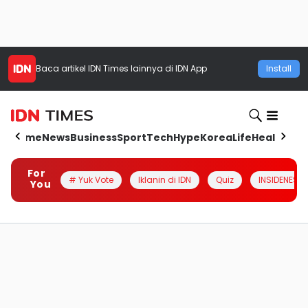
Baca artikel
IDN Times
lainnya di IDN App
Install
Home
News
Business
Sport
Tech
Hype
Korea
Life
Health
Aut
For
# Yuk Vote
Iklanin di IDN
Quiz
INSIDENESIA
You