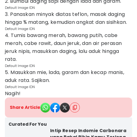
2. Bumbui daging sapi dengan lada dan garam.
Default Image IDN
3. Panaskan minyak diatas teflon, masak daging
hingga ¾ matang, kemudian angkat dan sisihkan.
Default Image IDN
4. Tumis bawang merah, bawang putih, cabe
merah, cabe rawit, daun jeruk, dan air perasan
jeruk nipis, masukkan daging, lalu aduk hingga
rata.
Default Image IDN
5. Masukkan mie, lada, garam dan kecap manis,
aduk rata. Sajikan.
Default Image IDN
Nagih!​
Share Article
Curated For You
Intip Resep Indomie Carbonara