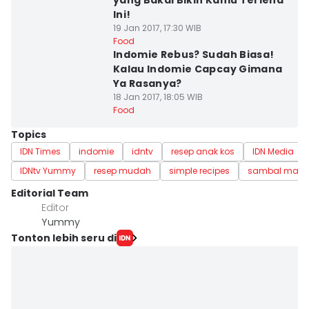
yang Bakal Bikin Kamu Terlena
Ini!
19 Jan 2017, 17:30 WIB
Food
Indomie Rebus? Sudah Biasa!
Kalau Indomie Capcay Gimana
Ya Rasanya?
18 Jan 2017, 18:05 WIB
Food
Topics
IDN Times
indomie
idntv
resep anak kos
IDN Media
IDNtv Yummy
resep mudah
simple recipes
sambal mata
Editorial Team
Editor
Yummy
Tonton lebih seru di