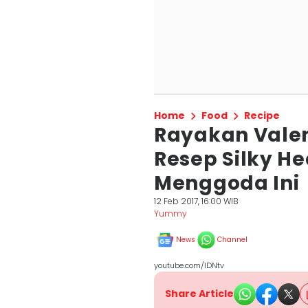
Home
Food
Recipe
Rayakan Valen
Resep Silky H
Menggoda Ini
12 Feb 2017, 16:00 WIB
Yummy
News
Channel
youtube.com/IDNtv
Share Article