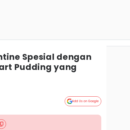
tine Spesial dengan
eart Pudding yang
Add Us on Google