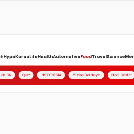
ch
Hype
Korea
Life
Health
Automotive
Food
Travel
Science
Me
 di IDN
Quiz
INSIDENESIA
#LokalBerdaya
Profil Dokter