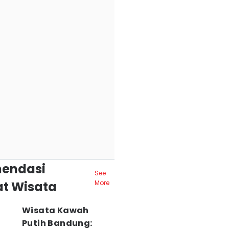
endasi
See
t Wisata
More
Wisata Kawah
Putih Bandung: