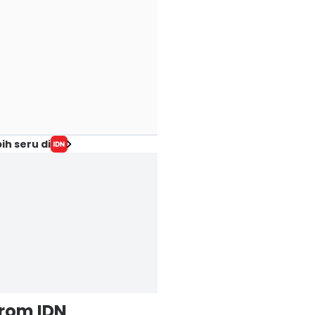
ih seru di
from IDN