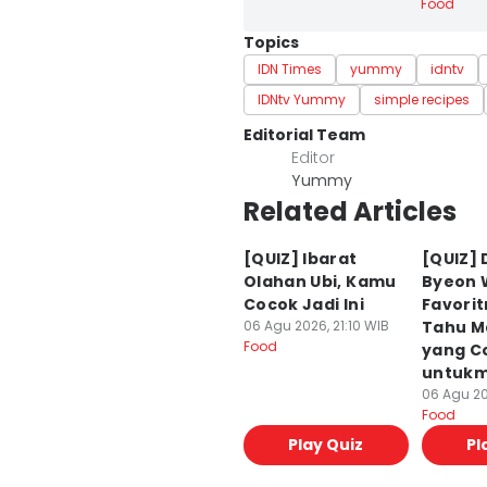
Food
Topics
IDN Times
yummy
idntv
IDNtv Yummy
simple recipes
Editorial Team
Editor
Yummy
Related Articles
[QUIZ] Ibarat
[QUIZ] 
Olahan Ubi, Kamu
Byeon 
Cocok Jadi Ini
Favori
06 Agu 2026, 21:10 WIB
Tahu M
Food
yang C
untuk
06 Agu 20
Food
Play Quiz
Pl