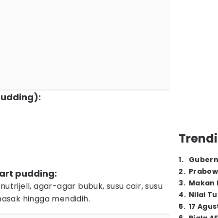
pudding):
Trendi
1
.
Gubern
2
.
Prabow
art pudding:
3
.
Makan B
utrijell, agar-agar bubuk, susu cair, susu
4
.
Nilai T
 masak hingga mendidih.
5
.
17 Agus