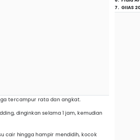
6
.
Piala A
7
.
GIIAS 2
gga tercampur rata dan angkat.
dding, dinginkan selama 1 jam, kemudian
su cair hingga hampir mendidih, kocok