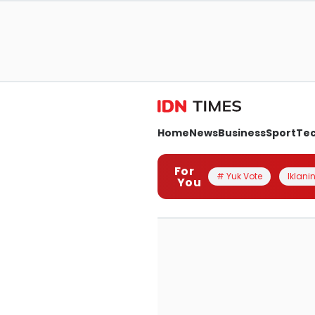
Home
News
Business
Sport
Te
For
# Yuk Vote
Iklanin
You