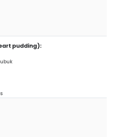
eart pudding):
bubuk
is