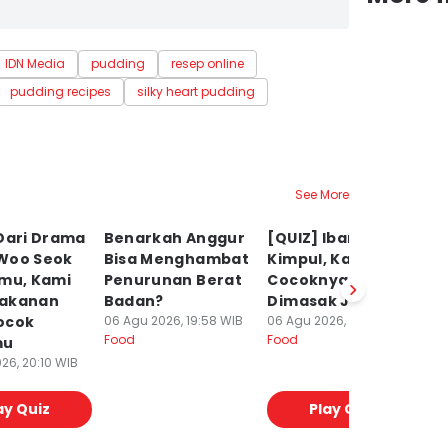
IDN Media
pudding
resep online
pudding recipes
silky heart pudding
See More
Dari Drama
Benarkah Anggur
[QUIZ] Ibarat
K
Woo Seok
Bisa Menghambat
Kimpul, Kamu
L
tmu, Kami
Penurunan Berat
Cocoknya
S
akanan
Badan?
Dimasak Jadi Ini
u
ocok
06 Agu 2026, 19:58 WIB
06 Agu 2026, 19:30 WIB
06
Food
Food
Fo
mu
26, 20:10 WIB
ay Quiz
Play Quiz