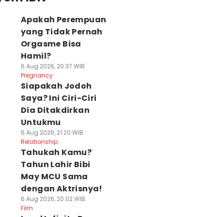
Apakah Perempuan
yang Tidak Pernah
Orgasme Bisa
Hamil?
6 Aug 2026, 20:37 WIB
Pregnancy
Siapakah Jodoh
Saya? Ini Ciri-Ciri
Dia Ditakdirkan
enapa Tempe
Olahan Kue dari
8 Makanan
Untukmu
ayak Disebut
Tofu, Bisa
Pendamping
6 Aug 2026, 21:20 WIB
uperfood Lokal
Gantikan Telur
Ketoprak, Gurih
Relationship
ntuk Diet?
dan Rendah Kalori
dan Kenyang
Tahukah Kamu?
 Agu 2026, 19:28 WIB
06 Agu 2026, 18:18 WIB
Tahan Lama
Tahun Lahir Bibi
od
Food
06 Agu 2026, 17:18 WIB
Food
May MCU Sama
dengan Aktrisnya!
6 Aug 2026, 20:02 WIB
Film