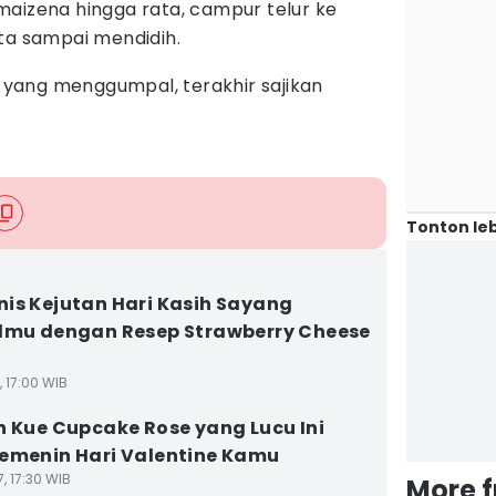
g maizena hingga rata, campur telur ke
ta sampai mendidih.
da yang menggumpal, terakhir sajikan
Tonton leb
is Kejutan Hari Kasih Sayang
lmu dengan Resep Strawberry Cheese
, 17:00 WIB
n Kue Cupcake Rose yang Lucu Ini
emenin Hari Valentine Kamu
7, 17:30 WIB
More 