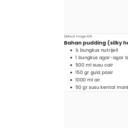
Default Image IDN
Bahan pudding (silky h
½ bungkus nutrijell
1 bungkus agar-agar 
500 ml susu cair
150 gr gula pasir
1000 ml air
50 gr susu kental man