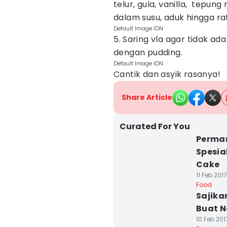
telur, gula, vanilla, tepun
dalam susu, aduk hingga ra
Default Image IDN
5. Saring vla agar tidak a
dengan pudding.
Default Image IDN
Cantik dan asyik rasanya!
Share Article
Curated For You
Perman
Spesia
Cake
11 Feb 2017
Food
Sajika
Buat N
10 Feb 201