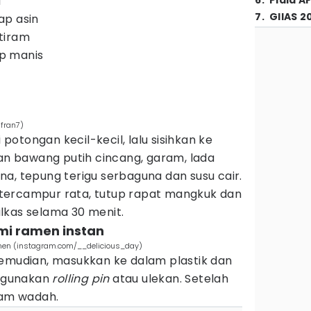
u
6
.
Piala A
7
.
GIIAS 2
ap asin
tiram
p manis
fran7)
otongan kecil-kecil, lalu sisihkan ke
 bawang putih cincang, garam, lada
a, tepung terigu serbaguna dan susu cair.
tercampur rata, tutup rapat mangkuk dan
lkas selama 30 menit.
mi ramen instan
men (instagram.com/__delicious_day)
kemudian, masukkan ke dalam plastik dan
ggunakan
rolling pin
atau ulekan. Setelah
lam wadah.