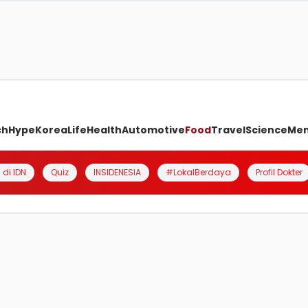
ch
Hype
Korea
Life
Health
Automotive
Food
Travel
Science
Me
 di IDN
Quiz
INSIDENESIA
#LokalBerdaya
Profil Dokter