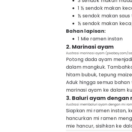
3 sendok makan mad
1 ½ sendok makan kec
½ sendok makan saus 
½ sendok makan keca
Bahan lapisan:
1 Mie ramen instan
2. Marinasi ayam
ilustrasi marinasi ayam (pixabay.com/sa
Potong dada ayam menjadi p
dalam mangkuk. Tambahkan
hitam bubuk, tepung maizen
Aduk hingga semua bahan 
marinasi ayam ke dalam ku
3. Baluri ayam dengan 
ilustrasi membaluri ayam dengan mi ra
Siapkan mi ramen instan, 
hancurkan mi ramen men
mie hancur, sisihkan ke da