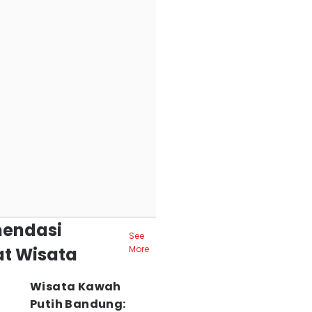
endasi
See
t Wisata
More
Wisata Kawah
Putih Bandung: