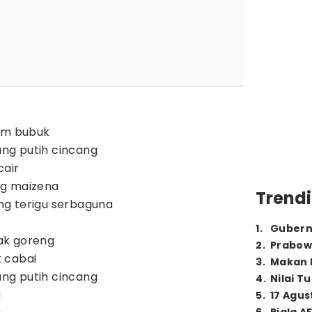
tam bubuk
ng putih cincang
cair
ng maizena
Trendi
g terigu serbaguna
1
.
Gubern
ak goreng
2
.
Prabow
 cabai
3
.
Makan B
ng putih cincang
4
.
Nilai T
a
5
.
17 Agus