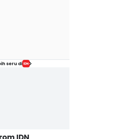
ih seru di
from IDN