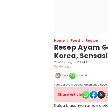
Home
Food
Recipe
Resep Ayam G
Korea, Sensas
21 Nov 2022, 09:28 WIB
Selvi Hidayah
News
Channel
ilustrasi ayam goreng ramen saus Korea
Share Article
Kalau biasanya ramen diola