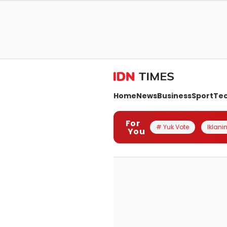
Home
News
Business
Sport
Te
For
# Yuk Vote
Iklanin
You