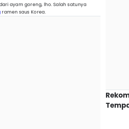
ari ayam goreng, lho. Salah satunya
g
ramen saus Korea.
Rekom
Tempa