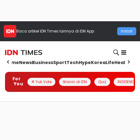
Baca artikel
IDN Times
lainnya di IDN App
Install
Home
News
Business
Sport
Tech
Hype
Korea
Life
Health
Aut
For
# Yuk Vote
Iklanin di IDN
Quiz
INSIDENESIA
You