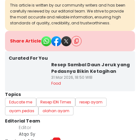
This article is written by our community writers and has been
carefully reviewed by our editorial team. We strive to provide
the most accurate and reliable information, ensuring high
standards of quality, credibility, and trustworthiness.
Share Article
Curated For You
Resep Sambal Daun Jeruk yang
Pedasnya Bikin Ketagihan
31 Mar 2026, 18:50 WIB
Food
Topics
Educate me
Resep IDN Times
resep ayam
ayam pedas
olahan ayam
Editorial Team
Editor
Atqo Sy