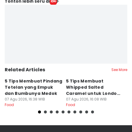
Tonton lebih seru di
Related Articles
See More
5 Tips Membuat Pindang
5 Tips Membuat
5
Tetelan yang Empuk
Whipped Salted
S
dan Bumbunya Medok
Caramel untuk London
D
07 Agu 2026, 16:38 WIB
Chocolate Cake
07 Agu 2026, 16:08 WIB
K
07
Food
Food
Fo