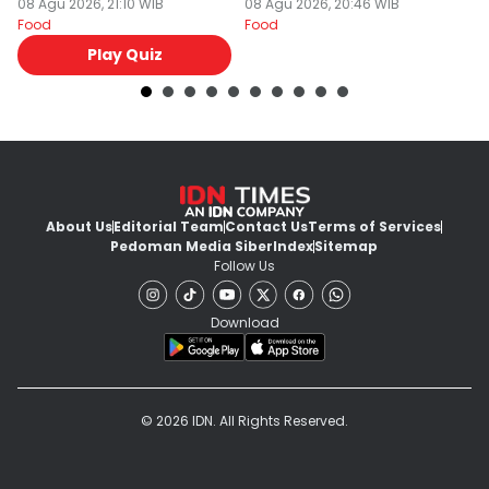
08 Agu 2026, 21:10 WIB
08 Agu 2026, 20:46 WIB
08
Food
Food
Fo
Play Quiz
About Us
Editorial Team
Contact Us
Terms of Services
Pedoman Media Siber
Index
Sitemap
Follow Us
Download
© 2026 IDN. All Rights Reserved.