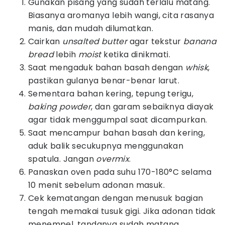
Gunakan pisang yang sudah terlalu matang.
Biasanya aromanya lebih wangi, cita rasanya
manis, dan mudah dilumatkan.
Cairkan
unsalted butter
agar tekstur
banana
bread
lebih
moist
ketika dinikmati.
Saat mengaduk bahan basah dengan
whisk
,
pastikan gulanya benar-benar larut.
Sementara bahan kering, tepung terigu,
baking powder
, dan garam sebaiknya diayak
agar tidak menggumpal saat dicampurkan.
Saat mencampur bahan basah dan kering,
aduk balik secukupnya menggunakan
spatula. Jangan
overmix
.
Panaskan oven pada suhu 170-180°C selama
10 menit sebelum adonan masuk.
Cek kematangan dengan menusuk bagian
tengah memakai tusuk gigi. Jika adonan tidak
menempel, tandanya sudah matang.