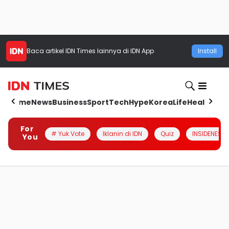
Baca artikel
IDN Times
lainnya di IDN App
Install
Home
News
Business
Sport
Tech
Hype
Korea
Life
Health
Aut
For
# Yuk Vote
Iklanin di IDN
Quiz
INSIDENESIA
You