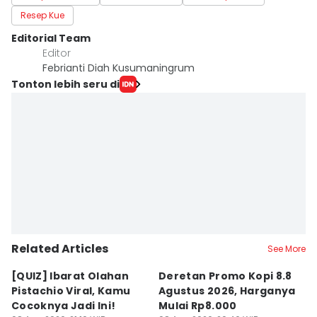
Resep Kue
Editorial Team
Editor
Febrianti Diah Kusumaningrum
Tonton lebih seru di
Related Articles
See More
[QUIZ] Ibarat Olahan
Deretan Promo Kopi 8.8
[Q
Pistachio Viral, Kamu
Agustus 2026, Harganya
C
Cocoknya Jadi Ini!
Mulai Rp8.000
C