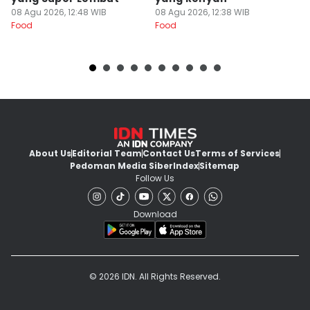
08 Agu 2026, 12:48 WIB
08 Agu 2026, 12:38 WIB
M
08
Food
Food
Fo
About Us
Editorial Team
Contact Us
Terms of Services
Pedoman Media Siber
Index
Sitemap
Follow Us
Download
© 2026 IDN. All Rights Reserved.