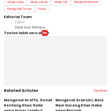
resep cake
resep sehat
resep roti
Resep Makanan
Resep IDN Times
Food
Editorial Team
Editor
Dewi Suci Rahayu
Tonton lebih seru di
Related Articles
See More
Mengenal Graffe, Donat
Mengenal Arancini, Bola
A
Kentang Khas Italia
Nasi Goreng Khas Italia
P
yang Super Lembut
yang Renyah
S