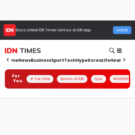
Baca artikel
IDN Times
lainnya di IDN App
Install
Home
News
Business
Sport
Tech
Hype
Korea
Life
Health
Aut
For
# Yuk Vote
Iklanin di IDN
Quiz
INSIDENESIA
You