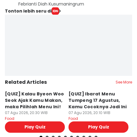
Febrianti Diah Kusumaningrum
Tonton lebih seru di
Related Articles
See More
[QUIZ] Kalau Byeon Woo
[QUIZ] Ibarat Menu
R
Seok Ajak Kamu Makan,
Tumpeng 17 Agustus,
Bu
maka Pilihlah Menu Ini!
Kamu Cocoknya Jadi Ini
L
07 Agu 2026, 20:30 WIB
07 Agu 2026, 20:10 WIB
M
07
Food
Food
Fo
Play Quiz
Play Quiz