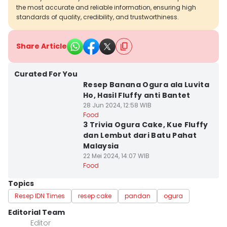
the most accurate and reliable information, ensuring high
standards of quality, credibility, and trustworthiness.
Share Article
Curated For You
Resep Banana Ogura ala Luvita
Ho, Hasil Fluffy anti Bantet
28 Jun 2024, 12:58 WIB
Food
3 Trivia Ogura Cake, Kue Fluffy
dan Lembut dari Batu Pahat
Malaysia
22 Mei 2024, 14:07 WIB
Food
Topics
Resep IDN Times
resep cake
pandan
ogura
Editorial Team
Editor