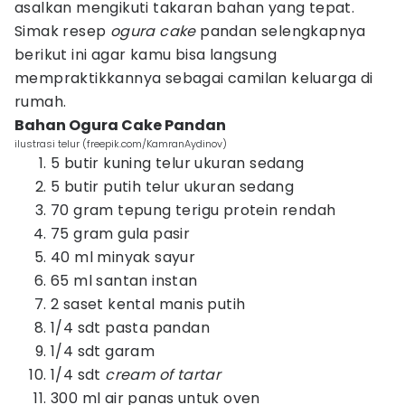
asalkan mengikuti takaran bahan yang tepat.
Simak resep
ogura cake
pandan selengkapnya
berikut ini agar kamu bisa langsung
mempraktikkannya sebagai camilan keluarga di
rumah.
Bahan Ogura Cake Pandan
ilustrasi telur (freepik.com/KamranAydinov)
5 butir kuning telur ukuran sedang
5 butir putih telur ukuran sedang
70 gram tepung terigu protein rendah
75 gram gula pasir
40 ml minyak sayur
65 ml santan instan
2 saset kental manis putih
1/4 sdt pasta pandan
1/4 sdt garam
1/4 sdt
cream of tartar
300 ml air panas untuk oven