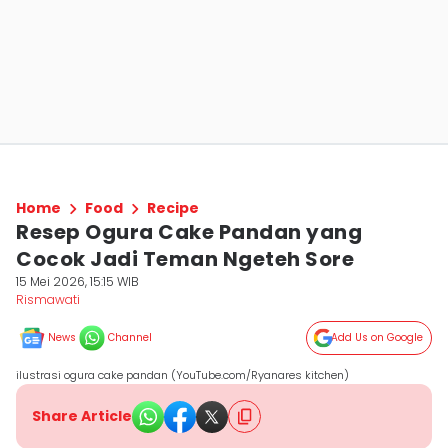
Home
Food
Recipe
Resep Ogura Cake Pandan yang
Cocok Jadi Teman Ngeteh Sore
15 Mei 2026, 15:15 WIB
Rismawati
News
Channel
Add Us on Google
ilustrasi ogura cake pandan (YouTube.com/Ryanares kitchen)
Share Article