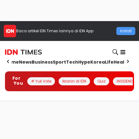
Baca artikel
IDN Times
lainnya di IDN App
Install
Home
News
Business
Sport
Tech
Hype
Korea
Life
Health
Aut
For
# Yuk Vote
Iklanin di IDN
Quiz
INSIDENESIA
You