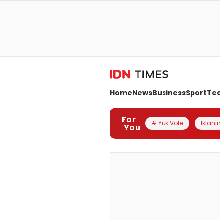
Home
News
Business
Sport
Te
For
# Yuk Vote
Iklanin
You