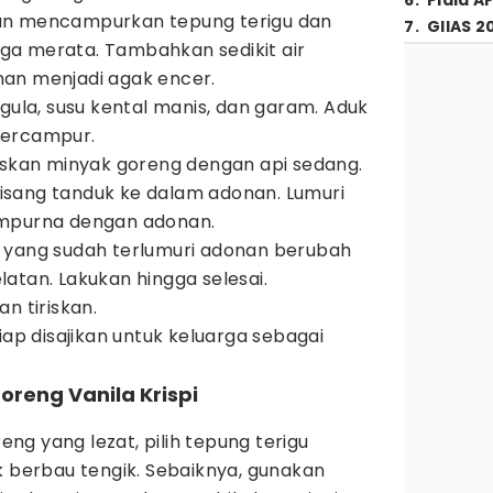
6
.
Piala A
an mencampurkan tepung terigu dan
7
.
GIIAS 2
ngga merata. Tambahkan sedikit air
an menjadi agak encer.
 gula, susu kental manis, dan garam. Aduk
tercampur.
askan minyak goreng dengan api sedang.
sang tanduk ke dalam adonan. Lumuri
empurna dengan adonan.
 yang sudah terlumuri adonan berubah
atan. Lakukan hingga selesai.
n tiriskan.
iap disajikan untuk keluarga sebagai
reng Vanila Krispi
g yang lezat, pilih tepung terigu
k berbau tengik. Sebaiknya, gunakan