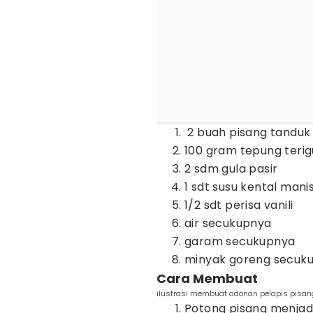
2 buah pisang tanduk
100 gram tepung terig
2 sdm gula pasir
1 sdt susu kental manis
1/2 sdt perisa vanili
air secukupnya
garam secukupnya
minyak goreng secuk
Cara Membuat
ilustrasi membuat adonan pelapis pisang
Potong pisang menjadi 