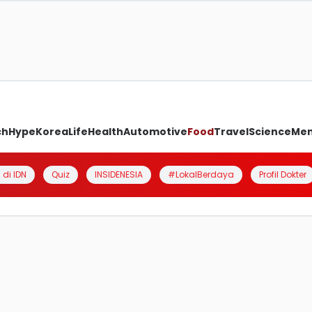
ch
Hype
Korea
Life
Health
Automotive
Food
Travel
Science
Me
 di IDN
Quiz
INSIDENESIA
#LokalBerdaya
Profil Dokter