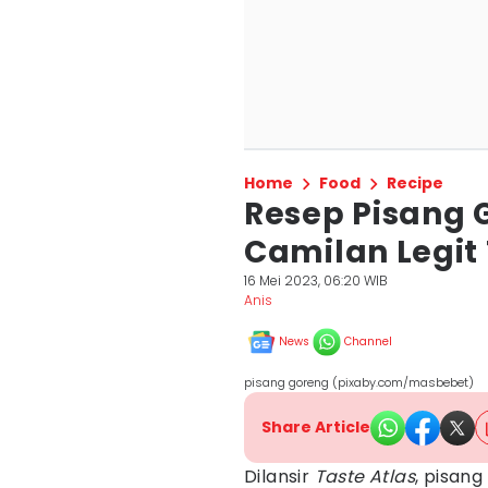
Home
Food
Recipe
Resep Pisang 
Camilan Legi
16 Mei 2023, 06:20 WIB
Anis
News
Channel
pisang goreng (pixaby.com/masbebet)
Share Article
Dilansir
Taste Atlas
, pisan