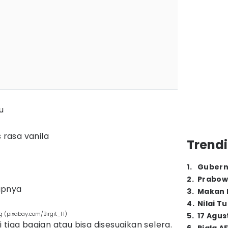
u
 rasa vanila
Trendi
1
.
Gubern
2
.
Prabow
upnya
3
.
Makan B
4
.
Nilai T
 (pixabay.com/Birgit_H)
5
.
17 Agus
tiga bagian atau bisa disesuaikan selera.