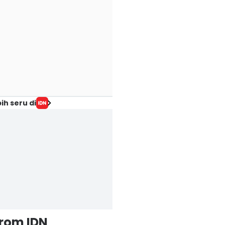
ih seru di
from IDN