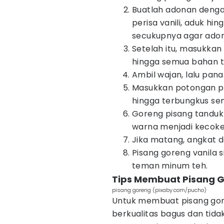
Buatlah adonan deng
perisa vanili, aduk hi
secukupnya agar adon
Setelah itu, masukkan
hingga semua bahan 
Ambil wajan, lalu pan
Masukkan potongan pi
hingga terbungkus s
Goreng pisang tanduk
warna menjadi kecokel
Jika matang, angkat da
Pisang goreng vanila s
teman minum teh.
Tips Membuat Pisang Go
pisang goreng (pixaby.com/pucho)
Untuk membuat pisang goren
berkualitas bagus dan tida