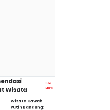
endasi
See
t Wisata
More
Wisata Kawah
Putih Bandung: