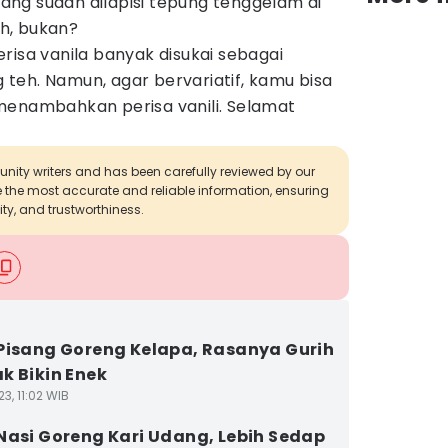
 yang sudah dilapisi tepung tenggelam di
h, bukan?
risa vanila banyak disukai sebagai
teh. Namun, agar bervariatif, kamu bisa
menambahkan perisa vanili. Selamat
munity writers and has been carefully reviewed by our
de the most accurate and reliable information, ensuring
ity, and trustworthiness.
Pisang Goreng Kelapa, Rasanya Gurih
k Bikin Enek
3, 11:02 WIB
Nasi Goreng Kari Udang, Lebih Sedap