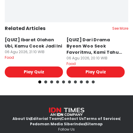
Related Articles
See More
[QUIZ] Ibarat Olahan
[QUIZ] Dari Drama
B
Ubi, Kamu Cocok Jadi Ini
Byeon Woo Seok
M
06 Agu 2026, 21:10 WIB
Favoritmu, Kami Tahu
P
Food
Makanan yang Cocok
06 Agu 2026, 20:10 WIB
B
06
Food
Fo
untukmu
Play Quiz
Play Quiz
About Us
Editorial Team
Contact Us
Terms of Services
Pedoman Media Siber
Index
Sitemap
Follow Us