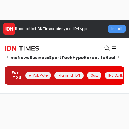
Baca artikel
IDN Times
lainnya di IDN App
Install
Home
News
Business
Sport
Tech
Hype
Korea
Life
Health
Aut
For
# Yuk Vote
Iklanin di IDN
Quiz
INSIDENESIA
You