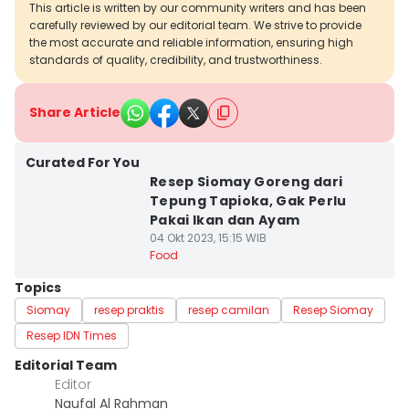
This article is written by our community writers and has been
carefully reviewed by our editorial team. We strive to provide
the most accurate and reliable information, ensuring high
standards of quality, credibility, and trustworthiness.
Share Article
Curated For You
Resep Siomay Goreng dari
Tepung Tapioka, Gak Perlu
Pakai Ikan dan Ayam
04 Okt 2023, 15:15 WIB
Food
Topics
Siomay
resep praktis
resep camilan
Resep Siomay
Resep IDN Times
Editorial Team
Editor
Naufal Al Rahman