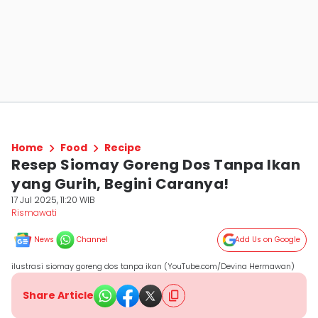
Home
Food
Recipe
Resep Siomay Goreng Dos Tanpa Ikan
yang Gurih, Begini Caranya!
17 Jul 2025, 11:20 WIB
Rismawati
News
Channel
Add Us on Google
ilustrasi siomay goreng dos tanpa ikan (YouTube.com/Devina Hermawan)
Share Article