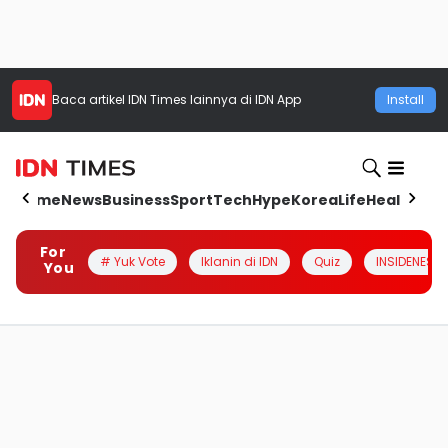
Baca artikel
IDN Times
lainnya di IDN App
Install
Home
News
Business
Sport
Tech
Hype
Korea
Life
Health
Aut
For
# Yuk Vote
Iklanin di IDN
Quiz
INSIDENESIA
You