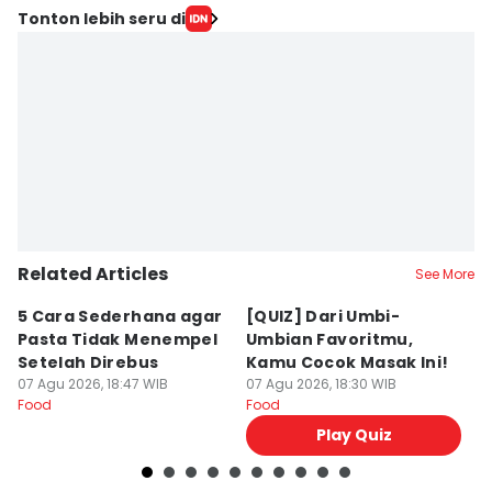
Tonton lebih seru di
Related Articles
See More
5 Cara Sederhana agar
[QUIZ] Dari Umbi-
R
Pasta Tidak Menempel
Umbian Favoritmu,
K
Setelah Direbus
Kamu Cocok Masak Ini!
K
07 Agu 2026, 18:47 WIB
07 Agu 2026, 18:30 WIB
M
07
Food
Food
Fo
Play Quiz