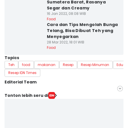
Sumatera Barat, Rasanya
Segar dan Creamy
16 Jan 2022, 08:08 WIB
Food
Cara dan Tips Mengolah Bunga
Telang, Bisa Dibuat Teh yang
Menyegarkan
28 Mar 2022, 18:01 WIB
Food
Topics
Teh
food
makanan
Resep
Resep Minuman
Educa
Resep IDN Times
Editorial Team
Editor
Tonton lebih seru di
Dewi Suci Rahayu
Editor
Fina Wahibatun Nisa