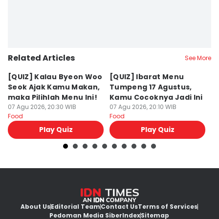
Related Articles
See More
[QUIZ] Kalau Byeon Woo
[QUIZ] Ibarat Menu
R
Seok Ajak Kamu Makan,
Tumpeng 17 Agustus,
Bu
maka Pilihlah Menu Ini!
Kamu Cocoknya Jadi Ini
L
07 Agu 2026, 20:30 WIB
07 Agu 2026, 20:10 WIB
M
07
Food
Food
Fo
Play Quiz
Play Quiz
About Us
Editorial Team
Contact Us
Terms of Services
Pedoman Media Siber
Index
Sitemap