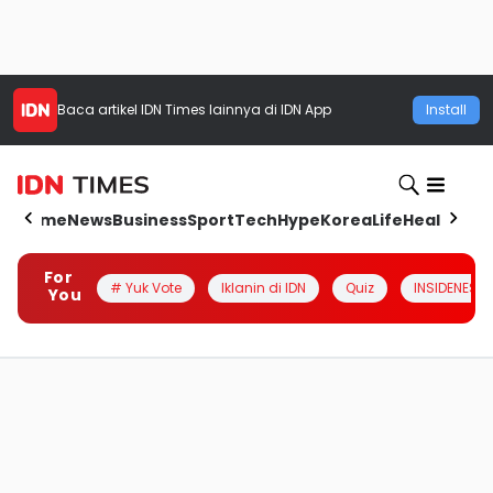
Baca artikel
IDN Times
lainnya di IDN App
Install
Home
News
Business
Sport
Tech
Hype
Korea
Life
Health
Aut
For
# Yuk Vote
Iklanin di IDN
Quiz
INSIDENESIA
You