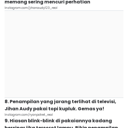
memang sering mencuri perhatian
Instagram.com/jihanaudy123_real
8. Penampilan yang jarang terlihat di televisi,
Jihan Audy pakai topi kupluk. Gemas ya!
Instagram.com/ryanpotret_real
9. Hiasan blink-blink di pakaiannya kadang
bersinar jika tersorot lampu. Bikin penampilan