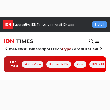
Baca artikel
IDN Times
lainnya di IDN App
Install
Home
News
Business
Sport
Tech
Hype
Korea
Life
Health
Aut
For
# Yuk Vote
Iklanin di IDN
Quiz
INSIDENESIA
You