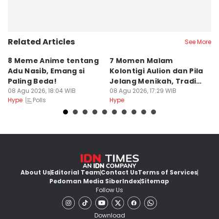
Related Articles
See More
8 Meme Anime tentang
7 Momen Malam
8
Adu Nasib, Emang si
Kolontigi Aulion dan Pila
M
Paling Beda!
Jelang Menikah, Tradisi
p
08 Agu 2026, 18:04 WIB
Adat Kaili
08 Agu 2026, 17:29 WIB
08
Polls
Hype
Hype
Hy
About Us
Editorial Team
Contact Us
Terms of Services
Pedoman Media Siber
Index
Sitemap
Follow Us
Download