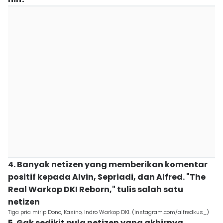
4. Banyak netizen yang memberikan komentar
positif kepada Alvin, Sepriadi, dan Alfred. "The
Real Warkop DKI Reborn," tulis salah satu
netizen
Tiga pria mirip Dono, Kasino, Indro Warkop DKI. (instagram.com/alfredkus_)
5. Gak sedikit pula netizen yang akhirnya