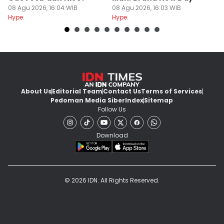
08 Agu 2026, 16:04 WIB
08 Agu 2026, 16:03 WIB
08
Hype
Hype
Hy
About Us
Editorial Team
Contact Us
Terms of Services
Pedoman Media Siber
Index
Sitemap
Follow Us
Download
© 2026 IDN. All Rights Reserved.