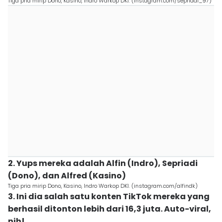
Tiga pria mirip Dono, Kasino, Indro Warkop DKI. (instagram.com/sepriadi_97)
2. Yups mereka adalah Alfin (Indro), Sepriadi
(Dono), dan Alfred (Kasino)
Tiga pria mirip Dono, Kasino, Indro Warkop DKI. (instagram.com/alfindk)
3. Ini dia salah satu konten TikTok mereka yang
berhasil ditonton lebih dari 16,3 juta. Auto-viral,
nih!