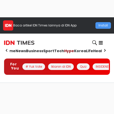
Baca artikel
IDN Times
lainnya di IDN App
Install
Home
News
Business
Sport
Tech
Hype
Korea
Life
Health
Aut
For
# Yuk Vote
Iklanin di IDN
Quiz
INSIDENESIA
You