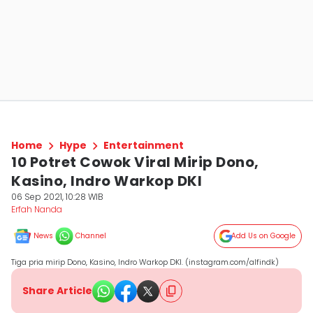
Home
Hype
Entertainment
10 Potret Cowok Viral Mirip Dono,
Kasino, Indro Warkop DKI
06 Sep 2021, 10:28 WIB
Erfah Nanda
News
Channel
Add Us on Google
Tiga pria mirip Dono, Kasino, Indro Warkop DKI. (instagram.com/alfindk)
Share Article