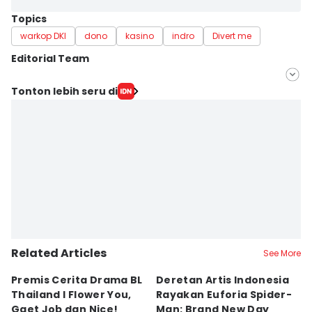
Topics
warkop DKI
dono
kasino
indro
Divert me
Editorial Team
Editor
Tonton lebih seru di
Zahrotustianah
Editor
Erfah Nanda
Related Articles
See More
Premis Cerita Drama BL
Deretan Artis Indonesia
7
Thailand I Flower You,
Rayakan Euforia Spider-
K
Gaet Job dan Nice!
Man: Brand New Day
K