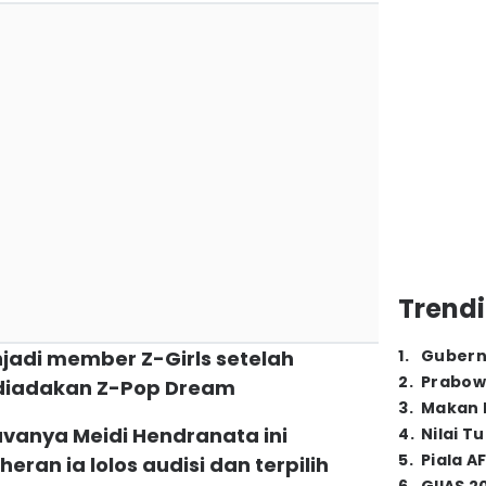
Trendi
enjadi member Z-Girls setelah
1
.
Gubern
2
.
Prabow
 diadakan Z-Pop Dream
3
.
Makan B
havanya Meidi Hendranata ini
4
.
Nilai T
5
.
Piala A
ran ia lolos audisi dan terpilih