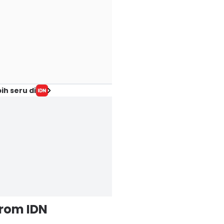
ih seru di
from IDN