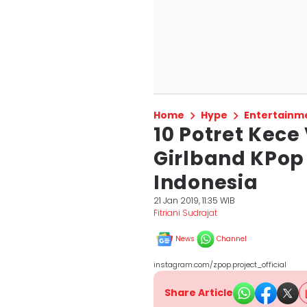
Home
Hype
Entertainm
10 Potret Kec
Girlband KPop
Indonesia
21 Jan 2019, 11:35 WIB
Fitriani Sudrajat
News
Channel
instagram.com/zpop.project_official
Share Article