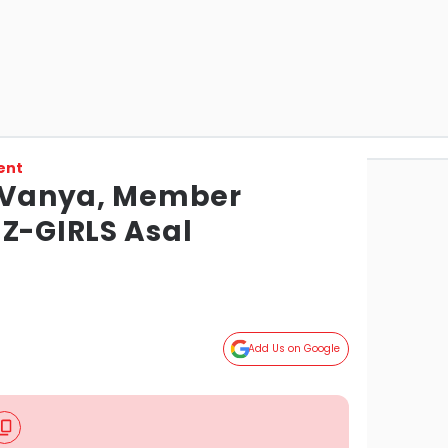
ent
e Vanya, Member
 Z-GIRLS Asal
Add Us on Google