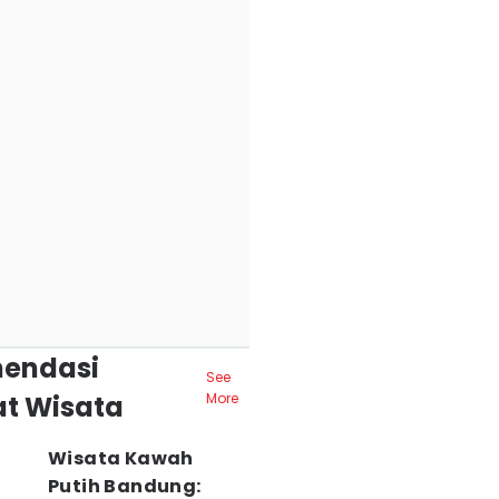
endasi
See
t Wisata
More
Wisata Kawah
Putih Bandung: