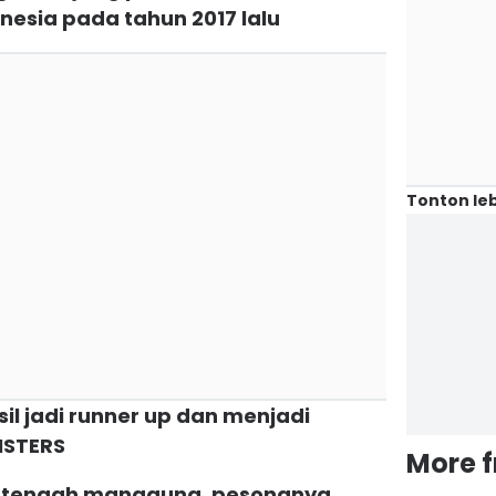
nesia pada tahun 2017 lalu
Tonton leb
il jadi runner up dan menjadi
ISTERS
More 
aat tengah manggung, pesonanya