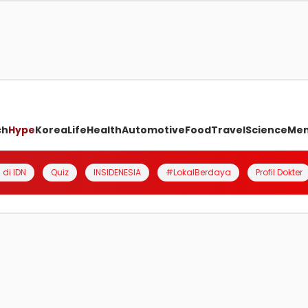
ch
Hype
Korea
Life
Health
Automotive
Food
Travel
Science
Me
 di IDN
Quiz
INSIDENESIA
#LokalBerdaya
Profil Dokter