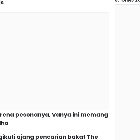
6
.
GIIAS 2
ls
karena pesonanya, Vanya ini memang
lho
ngikuti ajang pencarian bakat The