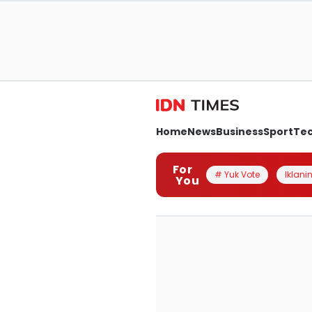
Home
News
Business
Sport
Te
For
# Yuk Vote
Iklanin
You