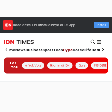
Baca artikel
IDN Times
lainnya di IDN App
Install
Home
News
Business
Sport
Tech
Hype
Korea
Life
Health
Aut
For
# Yuk Vote
Iklanin di IDN
Quiz
INSIDENESIA
You