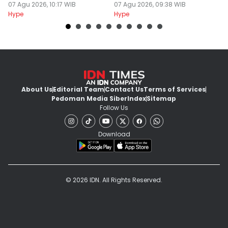
07 Agu 2026, 10:17 WIB
Jakarta, Ada Afgan
07 Agu 2026, 09:38 WIB
H
07
Hype
Hype
Hy
About Us
Editorial Team
Contact Us
Terms of Services
Pedoman Media Siber
Index
Sitemap
Follow Us
Download
© 2026 IDN. All Rights Reserved.