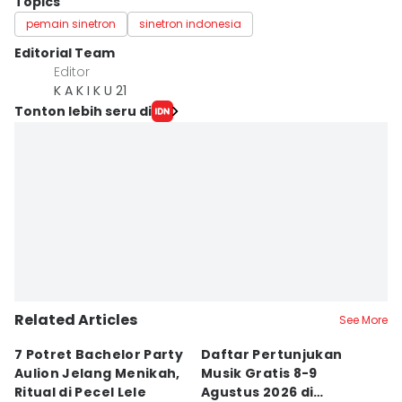
Topics
pemain sinetron
sinetron indonesia
Editorial Team
Editor
K A K I K U 21
Tonton lebih seru di
Related Articles
See More
7 Potret Bachelor Party
Daftar Pertunjukan
S
Aulion Jelang Menikah,
Musik Gratis 8-9
D
Ritual di Pecel Lele
Agustus 2026 di
T