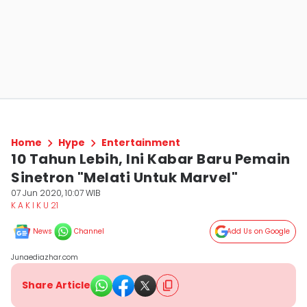
Home
Hype
Entertainment
10 Tahun Lebih, Ini Kabar Baru Pemain
Sinetron "Melati Untuk Marvel"
07 Jun 2020, 10:07 WIB
K A K I K U 21
News
Channel
Add Us on Google
Junaediazhar.com
Share Article