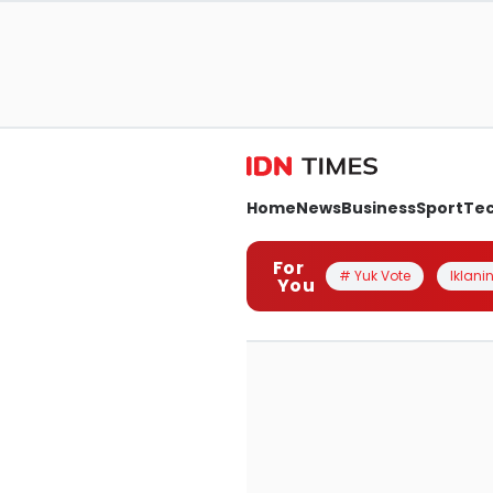
Home
News
Business
Sport
Te
For
# Yuk Vote
Iklanin
You