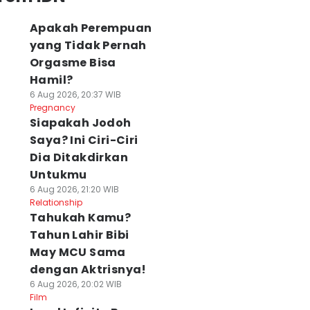
Apakah Perempuan
yang Tidak Pernah
Orgasme Bisa
Hamil?
6 Aug 2026, 20:37 WIB
Pregnancy
Siapakah Jodoh
Saya? Ini Ciri-Ciri
Dia Ditakdirkan
Untukmu
6 Aug 2026, 21:20 WIB
Relationship
Tahukah Kamu?
Tahun Lahir Bibi
May MCU Sama
Film tentang
6 Film Slasher Era
Seorang
dengan Aktrisnya!
emiskinan
Keemasan
Influencer Jepa
6 Aug 2026, 20:02 WIB
truktural, Tonton
Hollywood yang
di Korea
Film
ar Bisa Empati
Bikin Merinding
Meninggal Dunia