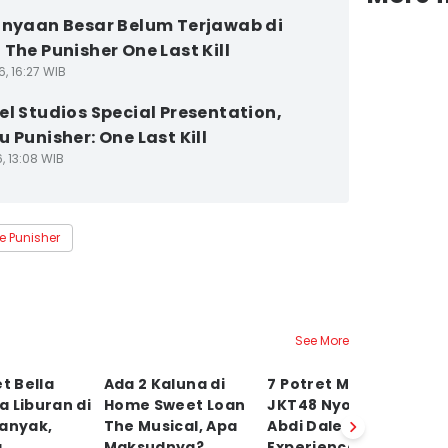
anyaan Besar Belum Terjawab di
 The Punisher One Last Kill
6, 16:27 WIB
el Studios Special Presentation,
 Punisher: One Last Kill
6, 13:08 WIB
e Punisher
See More
et Bella
Ada 2 Kaluna di
7 Potret Member
5 
 Liburan di
⁠Home Sweet Loan
JKT48 Nyobain
K
Banyak,
The Musical, Apa
Abdi Dalem
S
g
Maksudnya?
Experience di
bi