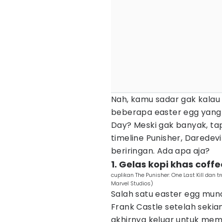
Nah, kamu sadar gak kalau T
beberapa easter egg yang
Day? Meski gak banyak, tap
timeline Punisher, Daredev
beriringan. Ada apa aja?
1. Gelas kopi khas coff
cuplikan The Punisher: One Last Kill dan t
Marvel Studios)
Salah satu easter egg munc
Frank Castle setelah seki
akhirnya keluar untuk memb