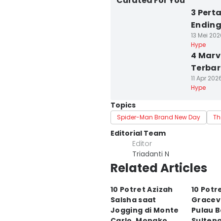
Curated For You
3 Pert
Ending
13 Mei 202
Hype
4 Marv
Terbaru
11 Apr 202
Hype
Topics
Spider-Man Brand New Day
Th
Editorial Team
Editor
Triadanti N
Related Articles
10 Potret Azizah
10 Potr
Salsha saat
Graceva
Jogging di Monte
Pulau 
Carlo, Monako
Sulten