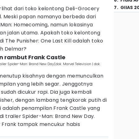
6
.
Piala A
7
.
GIIAS 2
rlihat dari toko kelontong Deli-Grocery
ll. Meski papan namanya berbeda dari
r-Man: Homecoming, namun lokasinya
n jalan utama. Apakah toko kelontong
i The Punisher: One Last Kill adalah toko
eh Delmar?
n rambut Frank Castle
railer Spider-Man: Brand New Day(dok. Marvel Television | dok.
ll menutup kisahnya dengan memunculkan
pilan yang lebih segar. Jenggotnya
sudah dicukur rapi. Dia juga kembali
sher, dengan lambang tengkorak putih di
ni adalah penampilan Frank Castle yang
i trailer Spider-Man: Brand New Day.
y Frank tampak mencukur habis