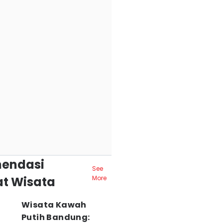
endasi
See
t Wisata
More
Wisata Kawah
Putih Bandung: