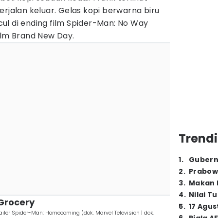
erjalan keluar. Gelas kopi berwarna biru
ul di ending film Spider-Man: No Way
ilm Brand New Day.
Trendi
1
.
Gubern
2
.
Prabow
3
.
Makan B
4
.
Nilai T
-Grocery
5
.
17 Agus
railer Spider-Man: Homecoming (dok. Marvel Television | dok.