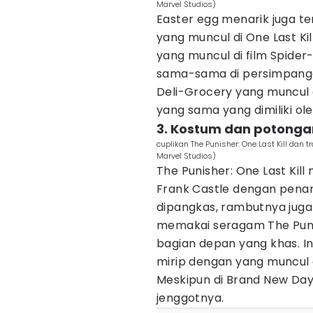
Marvel Studios)
Easter egg menarik juga te
yang muncul di One Last Ki
yang muncul di film Spide
sama-sama di persimpanga
Deli-Grocery yang muncul d
yang sama yang dimiliki ol
3. Kostum dan potonga
cuplikan The Punisher: One Last Kill dan t
Marvel Studios)
The Punisher: One Last Ki
Frank Castle dengan penam
dipangkas, rambutnya juga 
memakai seragam The Puni
bagian depan yang khas. I
mirip dengan yang muncul d
Meskipun di Brand New Da
jenggotnya.