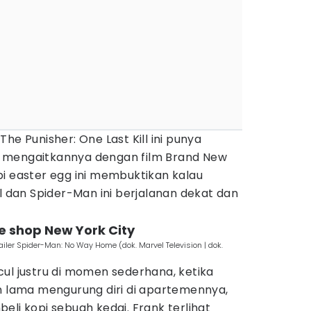
he Punisher: One Last Kill ini punya
 mengaitkannya dengan film Brand New
i easter egg ini membuktikan kalau
il dan Spider-Man ini berjalanan dekat dan
ee shop New York City
railer Spider-Man: No Way Home (dok. Marvel Television | dok.
ul justru di momen sederhana, ketika
an lama mengurung diri di apartemennya,
eli kopi sebuah kedai. Frank terlihat