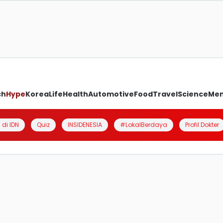
ch
Hype
Korea
Life
Health
Automotive
Food
Travel
Science
Me
 di IDN
Quiz
INSIDENESIA
#LokalBerdaya
Profil Dokter