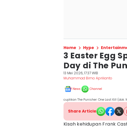
Home
Hype
Entertainm
3 Easter Egg 
Day di The Puni
13 Mei 2026, 17:37 WIB
Muhammad Bimo Aprilianto
News
Channel
cuplikan The Punisher: One Last Kill (dok. 
Share Article
Kisah kehidupan Frank Cast