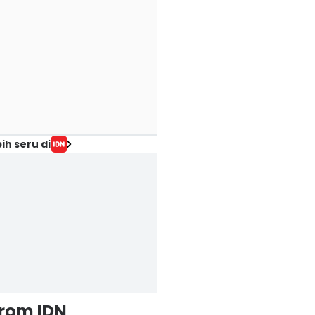
ih seru di
from IDN